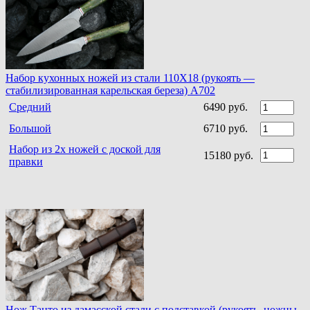
Набор кухонных ножей из стали 110Х18 (рукоять —
стабилизированная карельская береза) A702
Средний
6490 руб.
Большой
6710 руб.
Набор из 2х ножей с доской для
15180 руб.
правки
Нож Танто из дамасской стали c подставкой (рукоять, ножны