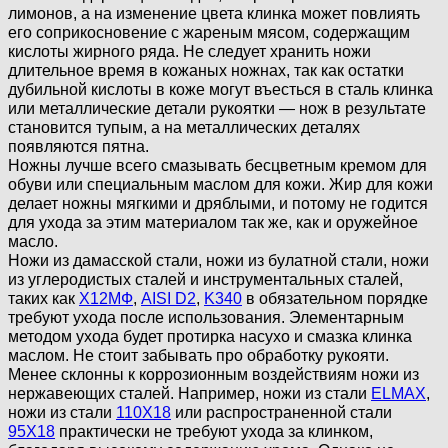
лимонов, а на изменение цвета клинка может повлиять
его соприкосновение с жареным мясом, содержащим
кислоты жирного ряда. Не следует хранить ножи
длительное время в кожаных ножнах, так как остатки
дубильной кислоты в коже могут въесться в сталь клинка
или металлические детали рукоятки — нож в результате
становится тупым, а на металлических деталях
появляются пятна.
Ножны лучше всего смазывать бесцветным кремом для
обуви или специальным маслом для кожи. Жир для кожи
делает ножны мягкими и дряблыми, и потому не годится
для ухода за этим материалом так же, как и оружейное
масло.
Ножи из дамасской стали, ножи из булатной стали, ножи
из углеродистых сталей и инструментальных сталей,
таких как
Х12МФ
,
AISI D2
,
K340
в обязательном порядке
требуют ухода после использования. Элементарным
методом ухода будет протирка насухо и смазка клинка
маслом. Не стоит забывать про обработку рукояти.
Менее склонны к коррозионным воздействиям ножи из
нержавеющих сталей. Например, ножи из стали
ELMAX
,
ножи из стали
110Х18
или распространенной стали
95Х18
практически не требуют ухода за клинком,