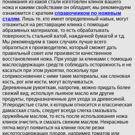
понимания из какой стали изготовлен клинок вашего
ножа и какими свойствами он обладает, мы рекомендуем
ознакомится с кратким
справочником по ножевым
сталям
. Лишь те, кто имеет определенный навык, могут
отважиться на реставрацию клинка с помощью
абразивных материалов, то есть обрабатывать
поверхность стальной ватой, наждачной бумагой и т.д.
Мы рекомендуем в таких случаях лучше всего
обратиться к производителю, который сможет дать
правильный совет или произвести качественное
восстановления ножа. При уходе за клинками с помощью
маслосодержащих средств соблюдать осторожность и не
касаться при этом рукоятки, поскольку при
соприкосновении с ними такие материалы, как слоновая
кость, рог или кости, могут вспучиваться.
Деревянным рукояткам, напротив, можно придать более
свежий вид, используя льняное масло или другие
продукты, предназначенные для ухода за древесиной.
Углеродистые стали, к которым относится и классическая
дамасская сталь, следует всегда слегка смазывать
оружейным маслом, то есть после использования ножа
клинок очистить и смазать свежим маслом. Некрасивые
пятна могут появиться на клинке после резки
кислотосодержащих плодов, например томатов или