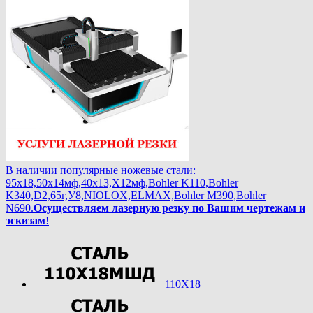
В наличии популярные ножевые стали:
95х18,50х14мф,40х13,Х12мф,Bohler K110,Bohler
K340,D2,65г,У8,NIOLOX,ELMAX,Bohler М390,Bohler
N690.
Осуществляем лазерную резку по Вашим чертежам и
эскизам
!
110Х18