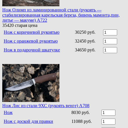
Нож Олимп из ламинированной стали (рукоять —
стабилизированная карельская береза, бивень мамонта,пин,
литье — макуме) A722
35420
старая цена
Нож c коричневой рукоятью
30250 руб.
Нож с оранжевой рукоятью
32450 руб.
Нож в подарочной шкатулке
34650 руб.
Нож Лис из стали 9ХС (рукоять венге) A708
Нож
8030 руб.
Нож с доской для правки
11088 руб.