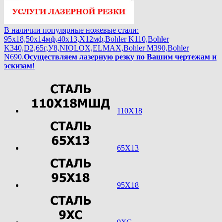
В наличии популярные ножевые стали:
95х18,50х14мф,40х13,Х12мф,Bohler K110,Bohler
K340,D2,65г,У8,NIOLOX,ELMAX,Bohler М390,Bohler
N690.
Осуществляем лазерную резку по Вашим чертежам и
эскизам
!
110Х18
65Х13
95Х18