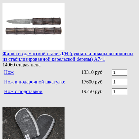
Финка из дамасской стали Д/Н (рукоять и ножны выполнены
из стабилизированной карельской березы) A741
14960
старая цена
Нож
13310 руб.
Нож в подарочной шкатулке
17600 руб.
Нож с подставкой
19250 руб.