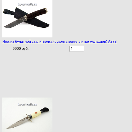
Нож из булатной стали Белка (рукоять венге, литье мельхиор) A378
9900 руб.