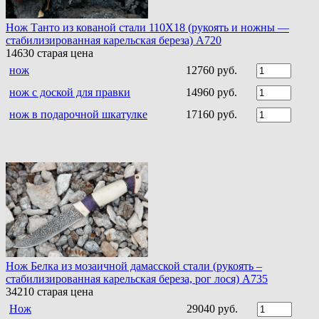
Нож Танто из кованой стали 110Х18 (рукоять и ножны —
стабилизированная карельская береза) A720
14630
старая цена
нож
12760 руб.
нож с доской для правки
14960 руб.
нож в подарочной шкатулке
17160 руб.
Нож Белка из мозаичной дамасской стали (рукоять –
стабилизированная карельская береза, рог лося) A735
34210
старая цена
Нож
29040 руб.