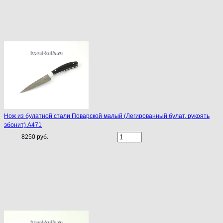
Нож из булатной стали Поварской малый (Легированный булат, рукоять
эбонит) A471
8250 руб.