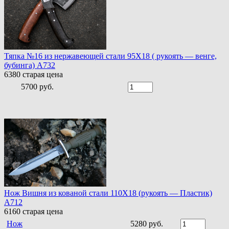
Тяпка №16 из нержавеющей стали 95Х18 ( рукоять — венге,
бубинга) A732
6380
старая цена
5700 руб.
Нож Вишня из кованой стали 110Х18 (рукоять — Пластик)
A712
6160
старая цена
Нож
5280 руб.