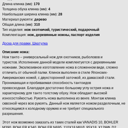
Длина клинка (мм):
170
Толщина обуха клинка (мм):
4
Наибольшая ширина клинка (мм):
28
Материал рукояти:
дерево
Общая длина (мм):
310
Тип изделия:
нож охотничий, туристический, подарочный
Комплектация:
нож, деревянные ножны, паспорт изделия
Доска для правки
,
Шкатулка
Описание ножа:
Нож танто – универсальный нож для охотников, рыболовов и
туристов. Исполнение данной модели комплектуется с деревянными
ножнами. Эксклюзивное изготовление ножа в сложенном виде, сложно
отличить от обычной палки. Клинок выполнен в стиле Японских-
Американских ножей, с двухсторонней заточкой, из дамасской стали.
Проникающая и пробиваемая способность тантоидов
превосходная. Благодаря достаточно большому углу острия ножа и
характерному для танто толстому обуху. Нож обладает высокой
износостойкостью. Рукоять ножа выполнена из венге. Монтаж клинка
сквозной через всю рукоять. Данный нож является ножом разделочным, не
относящимся к холодному оружию и не требует специального
разрешения.
Этот нож возможно заказать из таких сталей как VANADIS 10, BOHLER
M390, BOHLER K340, BOHLER N695, 110Х18 МШД, 95Х18, Х12МФ, D2,