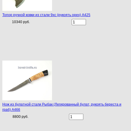
Топор ручной ковки из стали 9хс (рукоять орех) A425
10340 руб.
Нож из булатной стали Рыбак (Легированный булат, рукоять береста и
граб) A466
8800 руб.