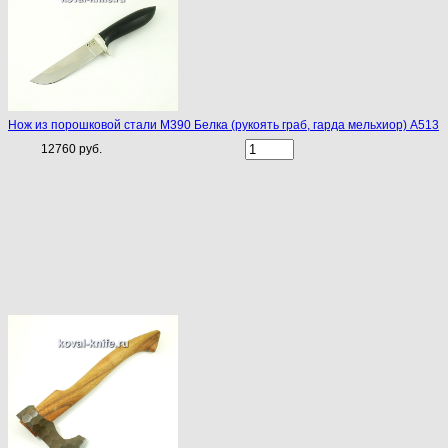
Нож из порошковой стали М390 Белка (рукоять граб, гарда мельхиор) A513
12760 руб.