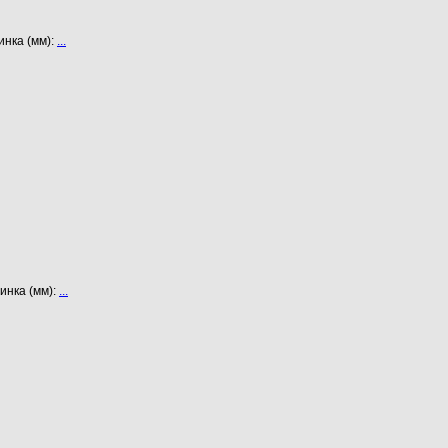
инка (мм):
...
инка (мм):
...