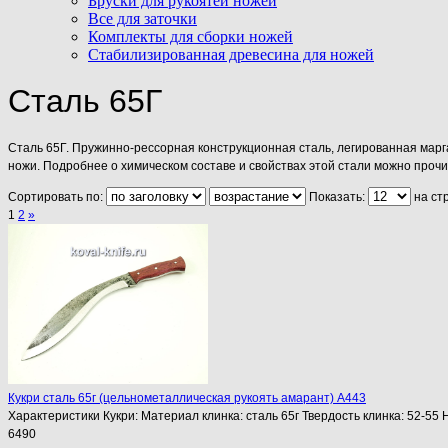
Бруски для рукоятей ножей
Все для заточки
Комплекты для сборки ножей
Стабилизированная древесина для ножей
Сталь 65Г
Сталь 65Г. Пружинно-рессорная конструкционная сталь, легированная марга
ножи. Подробнее о химическом составе и свойствах этой стали можно прочи
Сортировать по:
Показать:
на ст
1
2
»
Кукри сталь 65г (цельнометаллическая рукоять амарант) A443
Характеристики Кукри: Материал клинка: сталь 65г Твердость клинка: 52-55
6490