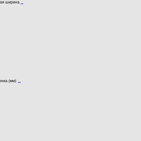
ьшая ширина
...
инка (мм):
...