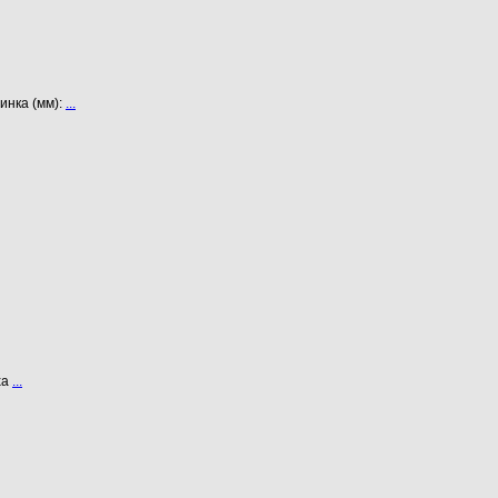
инка (мм):
...
ха
...