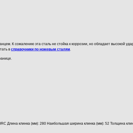
нцем. К сожалению эта сталь не стойка к коррозии, но обладает высокой уда
тать в
справочники по ножевым сталям
.
ранице.
 HRC Длина клинка (мм): 280 Наибольшая ширина клинка (мм): 52 Толщина клин