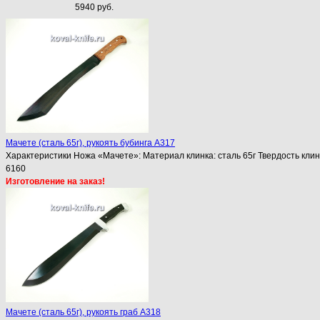
5940 руб.
Мачете (сталь 65г), рукоять бубинга A317
Характеристики Ножа «Мачете»: Материал клинка: сталь 65г Твердость клин
6160
Изготовление на заказ!
Мачете (сталь 65г), рукоять граб A318