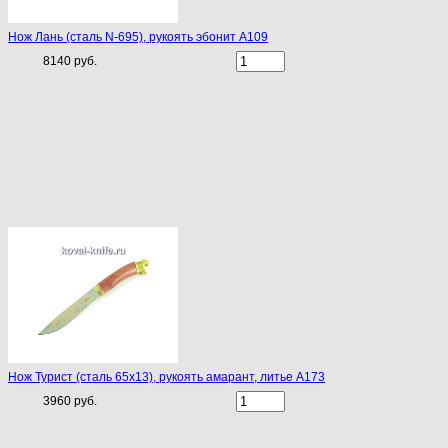
Нож Лань (сталь N-695), рукоять эбонит A109
8140 руб.
Нож Турист (сталь 65х13), рукоять амарант, литье A173
3960 руб.