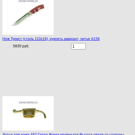
Нож Турист (сталь 110х18), рукоять амарант, литье A156
5830 руб.
Литье для ножа 482 Гарда Финка маленькая.Высота овала со стороны