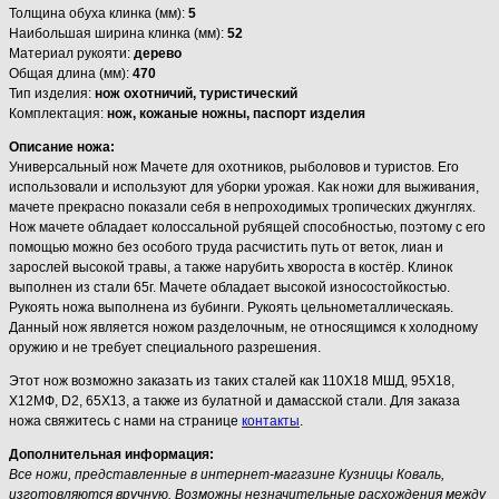
Толщина обуха клинка (мм):
5
Наибольшая ширина клинка (мм):
52
Материал рукояти:
дерево
Общая длина (мм):
470
Тип изделия:
нож охотничий, туристический
Комплектация:
нож, кожаные ножны, паспорт изделия
Описание ножа:
Универсальный нож Мачете для охотников, рыболовов и туристов. Его
использовали и используют для уборки урожая. Как ножи для выживания,
мачете прекрасно показали себя в непроходимых тропических джунглях.
Нож мачете обладает колоссальной рубящей способностью, поэтому с его
помощью можно без особого труда расчистить путь от веток, лиан и
зарослей высокой травы, а также нарубить хвороста в костёр. Клинок
выполнен из стали 65г. Мачете обладает высокой износостойкостью.
Рукоять ножа выполнена из бубинги. Рукоять цельнометаллическаяь.
Данный нож является ножом разделочным, не относящимся к холодному
оружию и не требует специального разрешения.
Этот нож возможно заказать из таких сталей как 110Х18 МШД, 95Х18,
Х12МФ, D2, 65Х13, а также из булатной и дамасской стали. Для заказа
ножа свяжитесь с нами на странице
контакты
.
Дополнительная информация:
Все ножи, представленные в интернет-магазине Кузницы Коваль,
изготовляются вручную. Возможны незначительные расхождения между