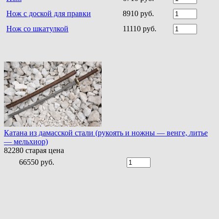
Нож с доской для правки
8910 руб.
Нож со шкатулкой
11110 руб.
Катана из дамасской стали (рукоять и ножны — венге, литье
— мельхиор)
82280
старая цена
66550 руб.