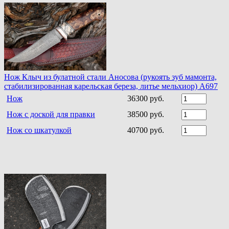
Нож Клыч из булатной стали Аносова (рукоять зуб мамонта,
стабилизированная карельская береза, литье мельхиор) A697
Нож
36300 руб.
Нож с доской для правки
38500 руб.
Нож со шкатулкой
40700 руб.