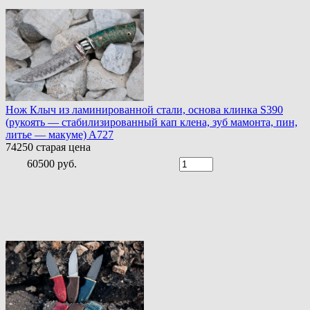
Нож Клыч из ламинированной стали, основа клинка S390
(рукоять — стабилизированный кап клена, зуб мамонта, пин,
литье — макуме) A727
74250
старая цена
60500 руб.