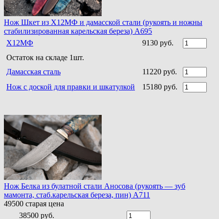
Нож Шкет из Х12МФ и дамасской стали (рукоять и ножны
стабилизированная карельская береза) A695
Х12МФ
9130 руб.
Остаток на складе 1шт.
Дамасская сталь
11220 руб.
Нож с доской для правки и шкатулкой
15180 руб.
Нож Белка из булатной стали Аносова (рукоять — зуб
мамонта, стаб.карельская береза, пин) A711
49500
старая цена
38500 руб.