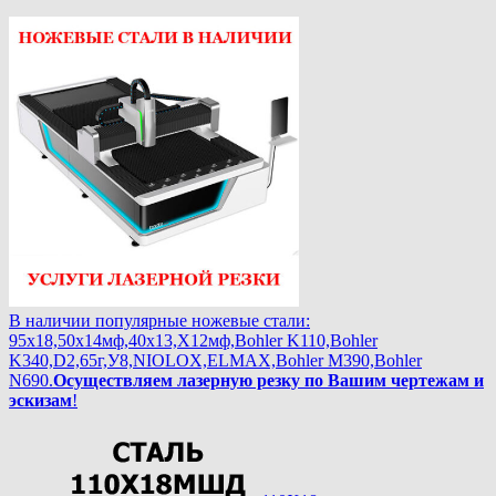
В наличии популярные ножевые стали:
95х18,50х14мф,40х13,Х12мф,Bohler K110,Bohler
K340,D2,65г,У8,NIOLOX,ELMAX,Bohler М390,Bohler
N690.
Осуществляем лазерную резку по Вашим чертежам и
эскизам
!