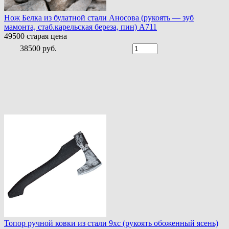
Нож Белка из булатной стали Аносова (рукоять — зуб
мамонта, стаб.карельская береза, пин) A711
49500
старая цена
38500 руб.
Топор ручной ковки из стали 9хс (рукоять обоженный ясень)