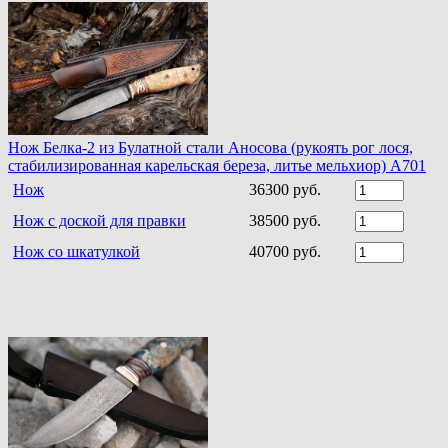
Нож Белка-2 из Булатной стали Аносова (рукоять рог лося,
стабилизированная карельская береза, литье мельхиор) A701
Нож
36300 руб.
Нож с доской для правки
38500 руб.
Нож со шкатулкой
40700 руб.