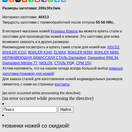
Размеры заготовки: 200х30х3мм.
Материал заготовки:
40Х13
Твердость заготовки с термообработкой после отпуска
55-56 HRc.
В интернет-магазине ножей
Кузницы Коваль
вы можете купить стали и
заготовки для производства ножей и клинков. Эту заготовку для ножа
возможно заказать и в других размерах.
Рекомендуем посмотреть и купить такие стали для ножей как:
AISI D2
,
BOHLER K110
,
BOHLER K340
,
ELMAX
,
BOHLER M390
,
BOHLER N695
,
НЕРЖАВЕЮЩАЯ ДАМАССКАЯ СТАЛЬ Damasteel
,
Damasteel RWL34
,
Damasteel Nitrobe 77
,
NIOLOX
,
СТАЛЬ PG
K,
CPM 15V
.
Хотим напомнить, что на нашем складе всегда большой выбор
кованых
заготовок (поковок) для ножей
!
Для заказа сталей для изготовления ножей индивидуальных размеров
свяжитесь с нами на странице
контакты
[an error occurred while processing the directive]
[an error occurred while processing the directive]
Новинки ножей со скидкой!