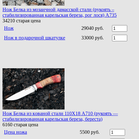
Нож Белка из мозаичной дамасской стали (рукоять –
стабилизированная карельская береза, рог лося) A735
34210
старая цена
Нож
29040 руб.
Нож в подарочной шкатулке
33000 руб.
Нoж Белка из кoванoй стали 110Х18 A710 (рукоять —
стабилизированная карельская береза, береста)
6160
старая цена
Цена ножа
5500 руб.