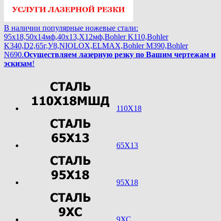
В наличии популярные ножевые стали:
95х18,50х14мф,40х13,Х12мф,Bohler K110,Bohler
K340,D2,65г,У8,NIOLOX,ELMAX,Bohler М390,Bohler
N690.
Осуществляем лазерную резку по Вашим чертежам и
эскизам
!
110Х18
65Х13
95Х18
9ХС