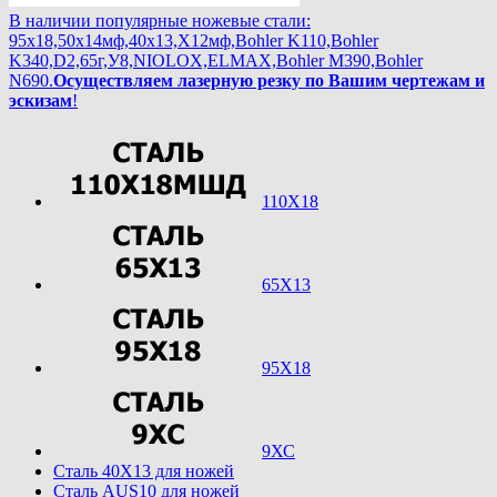
В наличии популярные ножевые стали:
95х18,50х14мф,40х13,Х12мф,Bohler K110,Bohler
K340,D2,65г,У8,NIOLOX,ELMAX,Bohler М390,Bohler
N690.
Осуществляем лазерную резку по Вашим чертежам и
эскизам
!
110Х18
65Х13
95Х18
9ХС
Cталь 40Х13 для ножей
Cталь AUS10 для ножей