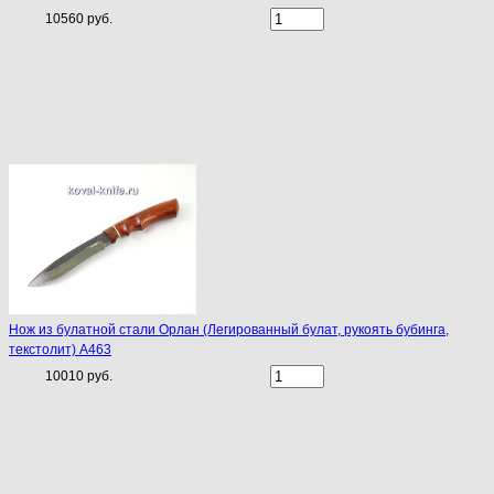
10560 руб.
Нож из булатной стали Орлан (Легированный булат, рукоять бубинга,
текстолит) A463
10010 руб.