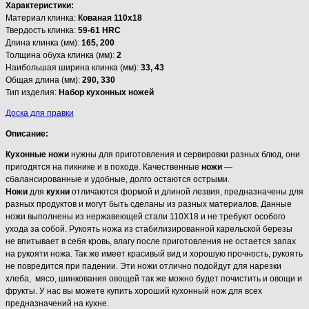
Характеристики:
Материал клинка:
Кованая 110х18
Твердость клинка:
59-61 HRC
Длина клинка (мм):
165, 200
Толщина обуха клинка (мм):
2
Наибольшая ширина клинка (мм):
33, 43
Общая длина (мм):
290, 330
Тип изделия:
Набор кухонных ножей
Доска для правки
Описание:
Кухонные
ножи
нужны для приготовления и сервировки разных блюд, они
пригодятся на пикнике и в походе. Качественные
ножи
—
сбалансированные и удобные, долго остаются острыми.
Ножи
для
кухни
отличаются формой и длиной лезвия, предназначены для
разных продуктов и могут быть сделаны из разных материалов. Данные
ножи выполнены из нержавеющей стали 110Х18 и не требуют особого
ухода за собой. Рукоять ножа из стабилизированной карельской березы
не впитывает в себя кровь, влагу после приготовления не остается запах
на рукояти ножа. Так же имеет красивый вид и хорошую прочность, рукоять
не повредится при падении. Эти ножи отлично подойдут для нарезки
хлеба, мясо, шинкования овощей так же можно будет почистить и овощи и
фрукты. У нас вы можете купить хороший кухонный нож для всех
предназначений на кухне.