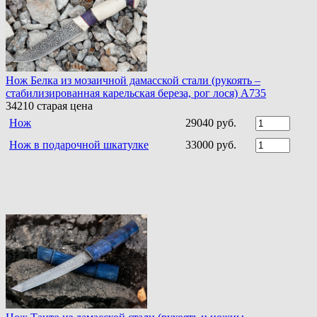
Нож Белка из мозаичной дамасской стали (рукоять –
стабилизированная карельская береза, рог лося) A735
34210
старая цена
Нож
29040 руб.
Нож в подарочной шкатулке
33000 руб.