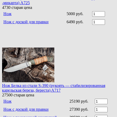
-микарта) A725
4730
старая цена
Нож
5000 руб.
Нож с доской для правки
6490 руб.
Нож Белка из стали S-390 (рукоять — стабилизированная
карельская береза, береста) A717
27500
старая цена
Нож
25190 руб.
Нож с доской для правки
27390 руб.