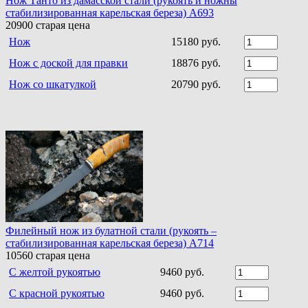
Нож Танто из дамасской стали (рукоять и ножны
стабилизированная карельская береза) A693
20900
старая цена
Нож
15180 руб.
Нож с доской для правки
18876 руб.
Нож со шкатулкой
20790 руб.
Филейный нож из булатной стали (рукоять –
стабилизированная карельская береза) A714
10560
старая цена
С желтой рукоятью
9460 руб.
С красной рукоятью
9460 руб.