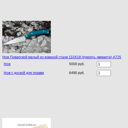
Нож Поварской малый из кованой стали 110Х18 (рукоять -микарта) A725
Нож
5000 руб.
Нож с доской для правки
6490 руб.