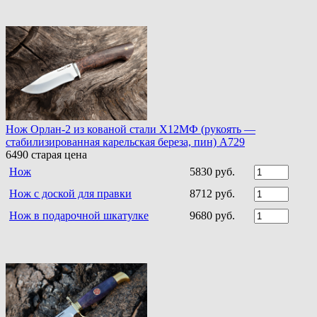
Нож Орлан-2 из кованой стали Х12МФ (рукоять —
стабилизированная карельская береза, пин) A729
6490
старая цена
Нож
5830 руб.
Нож с доской для правки
8712 руб.
Нож в подарочной шкатулке
9680 руб.