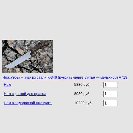
Нож Узбек – пчак из стали К-340 (рукоять -венге, литье — мельхиор) A719
Нож
5830 руб.
Нож с доской для правки
8030 руб.
Нож в подарочной шкатулке
10230 руб.