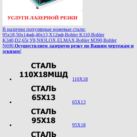
В наличии популярные ножевые стали:
95х18,50х14мф,40х13,Х12мф,Bohler K110,Bohler
K340,D2,65г,У8,NIOLOX,ELMAX,Bohler М390,Bohler
N690.
Осуществляем лазерную резку по Вашим чертежам и
эскизам
!
110Х18
65Х13
95Х18