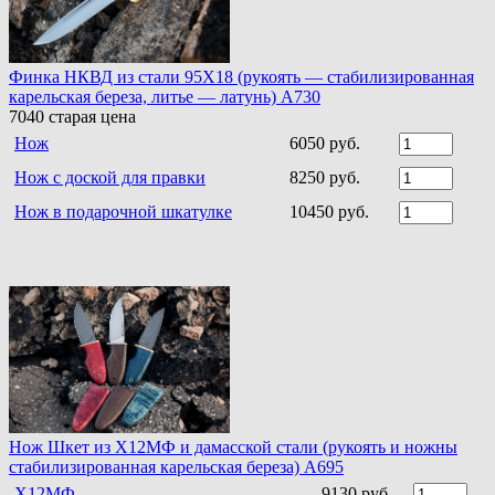
Финка НКВД из стали 95Х18 (рукоять — стабилизированная
карельская береза, литье — латунь) A730
7040
старая цена
Нож
6050 руб.
Нож с доской для правки
8250 руб.
Нож в подарочной шкатулке
10450 руб.
Нож Шкет из Х12МФ и дамасской стали (рукоять и ножны
стабилизированная карельская береза) A695
Х12МФ
9130 руб.