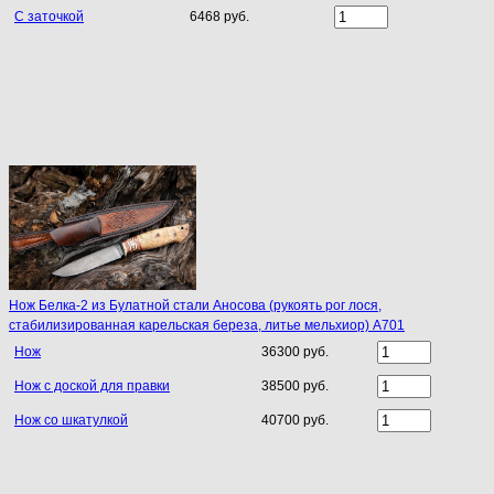
С заточкой
6468 руб.
Нож Белка-2 из Булатной стали Аносова (рукоять рог лося,
стабилизированная карельская береза, литье мельхиор) A701
Нож
36300 руб.
Нож с доской для правки
38500 руб.
Нож со шкатулкой
40700 руб.