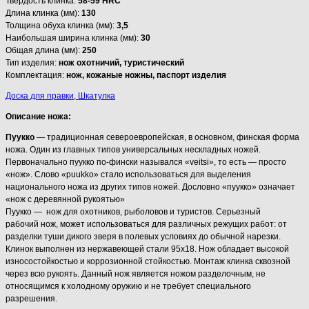
Твердость клинка:
58-59 HRC
Длина клинка (мм):
130
Толщина обуха клинка (мм):
3
,5
Наибольшая ширина клинка (мм):
30
Общая длина (мм):
250
Тип изделия:
нож охотничий, туристический
Комплектация:
нож, кожаные ножны, паспорт изделия
Доска для правки
,
Шкатулка
Описание ножа:
Пуукко
— традиционная североевропейская, в основном, финская форма
ножа. Один из главных типов универсальных нескладных ножей.
Первоначально пуукко по-фински назывался «
veitsi
», то есть — просто
«нож». Слово «
puukko
» стало использоваться для выделения
национального ножа из других типов ножей. Дословно «пуукко» означает
«нож с деревянной рукоятью»
Пуукко — нож для охотников, рыболовов и туристов. Серьезный
рабочий нож, может использоваться для различных режущих работ: от
разделки туши дикого зверя в полевых условиях до обычной нарезки.
Клинок выполнен из нержавеющей стали 95х18. Нож обладает высокой
износостойкостью и коррозионной стойкостью. Монтаж клинка сквозной
через всю рукоять. Данный нож является ножом разделочным, не
относящимся к холодному оружию и не требует специального
разрешения.