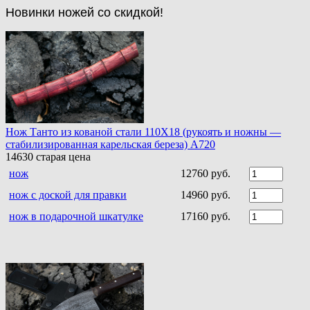
Новинки ножей со скидкой!
Нож Танто из кованой стали 110Х18 (рукоять и ножны —
стабилизированная карельская береза) A720
14630
старая цена
нож
12760 руб.
нож с доской для правки
14960 руб.
нож в подарочной шкатулке
17160 руб.