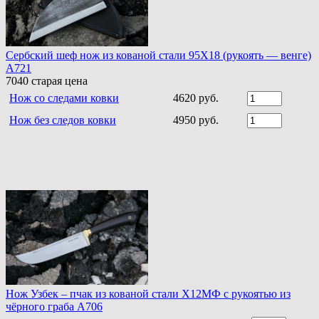
Сербский шеф нож из кованой стали 95Х18 (рукоять — венге)
A721
7040
старая цена
Нож со следами ковки
4620 руб.
Нож без следов ковки
4950 руб.
Нож Узбек – пчак из кованой стали Х12МФ с рукоятью из
чёрного граба A706