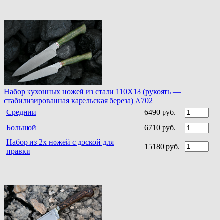
Набор кухонных ножей из стали 110Х18 (рукоять —
стабилизированная карельская береза) A702
Средний
6490 руб.
Большой
6710 руб.
Набор из 2х ножей с доской для
15180 руб.
правки