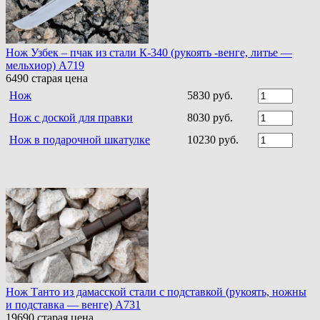
Нож Узбек – пчак из стали К-340 (рукоять -венге, литье —
мельхиор) A719
6490
старая цена
Нож
5830 руб.
Нож с доской для правки
8030 руб.
Нож в подарочной шкатулке
10230 руб.
Нож Танто из дамасской стали c подставкой (рукоять, ножны
и подставка — венге) A731
19690
старая цена