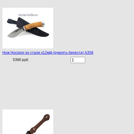
Нож Носорог из стали х12мф (рукоять береста) A358
5390 руб.