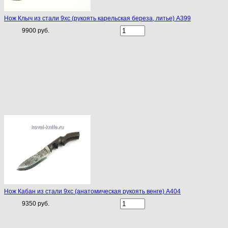
Нож Клыч из стали 9хс (рукоять карельская береза, литье) A399
9900 руб.
Нож Кабан из стали 9хс (анатомическая рукоять венге) A404
9350 руб.