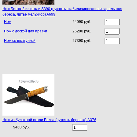
Нож Белка-2 из стали S390 (рукоять стабилизированная карельская
береза, литье мельхиор) A699
Нож
24090 руб.
Нож с доской для правки
26290 руб.
Нож со шкатулкой
27390 руб.
Нож из булатной стали Белка (рукоять береста) A376
9460 руб.