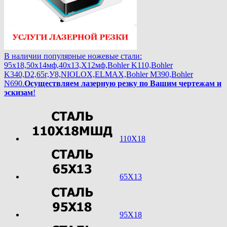
В наличии популярные ножевые стали:
95х18,50х14мф,40х13,Х12мф,Bohler K110,Bohler
K340,D2,65г,У8,NIOLOX,ELMAX,Bohler М390,Bohler
N690.
Осуществляем лазерную резку по Вашим чертежам и
эскизам
!
110Х18
65Х13
95Х18