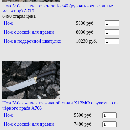
Нож Узбек – пчак из стали К-340 (рукоять -венге, литье —
мельхиор) A719
6490
старая цена
Нож
5830 руб.
Нож с доской для правки
8030 руб.
Нож в подарочной шкатулке
10230 руб.
Нож Узбек – пчак из кованой стали Х12МФ с рукоятью из
чёрного граба A706
Нож
5500 руб.
Нож с доской для правки
7480 руб.