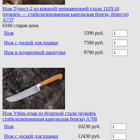
Нож Турист-2 из кованой нержавеющей стали 110Х18
(рукоять — стабилизированная карельская береза, береста)
A737
6160
старая цена
Нож
5390 руб.
Нож с доской для правки
7590 руб.
Нож в подарочной шкатулке
9790 руб.
Нож Узбек-пчак из булатной стали (рукоять
стабилизированная карельская береза) A700
Нож
10230 руб.
Нож с доской для правки
12430 руб.