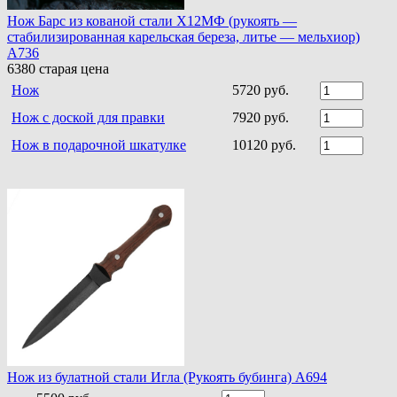
Нож Барс из кованой стали Х12МФ (рукоять —
стабилизированная карельская береза, литье — мельхиор)
A736
6380
старая цена
Нож
5720 руб.
Нож с доской для правки
7920 руб.
Нож в подарочной шкатулке
10120 руб.
Нож из булатной стали Игла (Рукоять бубинга) A694