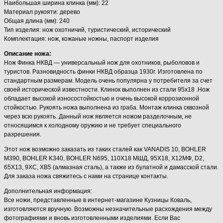
Наибольшая ширина клинка (мм): 22
Материал рукояти: дерево
Общая длина (мм): 240
Тип изделия: нож охотничий, туристический, исторический
Комплектация: нож, кожаные ножны, паспорт изделия
Описание ножа:
Нож Финка НКВД — универсальный нож для охотников, рыболовов и
туристов. Разновидность финки НКВД образца 1930г. Изготовлена по
стандартным размерам. Модель очень популярна у потребителя за счет
своей исторической известности. Клинок выполнен из стали 95х18 .Нож
обладает высокой износостойкостью и очень высокой коррозионной
стойкостью. Рукоять ножа выполнена из граба. Монтаж клинка сквозной
через всю рукоять. Данный нож является ножом разделочным, не
относящимся к холодному оружию и не требует специального
разрешения.
Этот нож возможно заказать из таких сталей как VANADIS 10, BOHLER
M390, BOHLER K340, BOHLER N695, 110Х18 МШД, 95Х18, Х12МФ, D2,
65Х13, 9ХС, ХВ5 (алмазная сталь), а также из булатной и дамасской стали.
Для заказа ножа свяжитесь с нами на странице контакты.
Дополнительная информация:
Все ножи, представленные в интернет-магазине Кузницы Коваль,
изготовляются вручную. Возможны незначительные расхождения между
фотографиями и вновь изготовленными изделиями. Если Вас