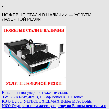
НОЖЕВЫЕ СТАЛИ В НАЛИЧИИ — УСЛУГИ
ЛАЗЕРНОЙ РЕЗКИ
В наличии популярные ножевые стали:
95х18,50х14мф,40х13,Х12мф,Bohler K110,Bohler
K340,D2,65г,У8,NIOLOX,ELMAX,Bohler М390,Bohler
N690.
Осуществляем лазерную резку по Вашим чертежам и