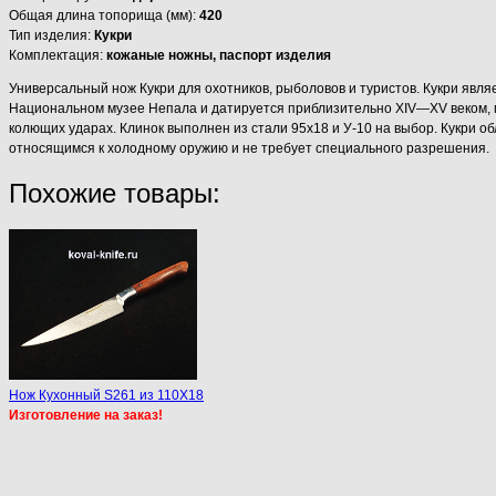
Общая длина топорища (мм):
420
Тип изделия:
Кукри
Комплектация:
кожаные ножны, паспорт изделия
Универсальный нож Кукри для охотников, рыболовов и туристов. Кукри явл
Национальном музее Непала и датируется приблизительно XIV—XV веком, м
колющих ударах. Клинок выполнен из стали 95х18 и У-10 на выбор. Кукри 
относящимся к холодному оружию и не требует специального разрешения.
Похожие товары:
Нож Кухонный S261 из 110Х18
Изготовление на заказ!