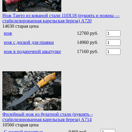
Нож Танто из кованой стали 110Х18 (рукоять и ножны —
стабилизированная карельская береза) A720
14630
старая цена
нож
12760 руб.
нож с доской для правки
14960 руб.
нож в подарочной шкатулке
17160 руб.
Филейный нож из булатной стали (рукоять –
стабилизированная карельская береза) A714
10560
старая цена
С желтой рукоятью
9460 руб.