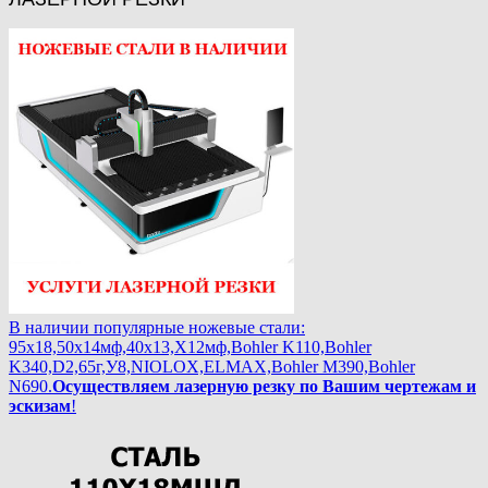
В наличии популярные ножевые стали:
95х18,50х14мф,40х13,Х12мф,Bohler K110,Bohler
K340,D2,65г,У8,NIOLOX,ELMAX,Bohler М390,Bohler
N690.
Осуществляем лазерную резку по Вашим чертежам и
эскизам
!