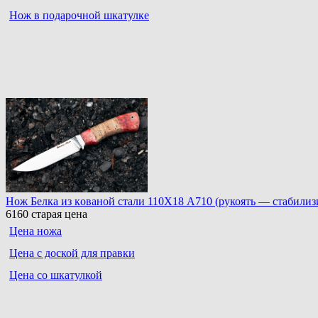
Нож в подарочной шкатулке
Нoж Белка из кoванoй стали 110Х18 A710 (рукоять — стабилизи
6160
старая цена
Цена ножа
Цена с доской для правки
Цена со шкатулкой