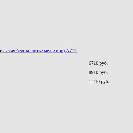
льская береза, литье мельхиор) A715
6710 руб.
8910 руб.
11110 руб.