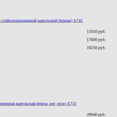
 стабилизированной карельской березы) A741
13310 руб.
17600 руб.
19250 руб.
ованная карельская береза, рог лося) A735
29040 руб.