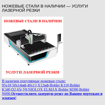
НОЖЕВЫЕ СТАЛИ В НАЛИЧИИ — УСЛУГИ
ЛАЗЕРНОЙ РЕЗКИ
В наличии популярные ножевые стали:
95х18,50х14мф,40х13,Х12мф,Bohler K110,Bohler
K340,D2,65г,У8,NIOLOX,ELMAX,Bohler М390,Bohler
N690.
Осуществляем лазерную резку по Вашим чертежам и
эскизам
!