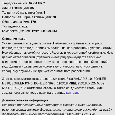
Твердость клинка:
62-64 HRC
Длина клинка (мм):
85
Толщина обуха клинка (мм):
4
Наибольшая ширина клинка (мм):
20
Общая длина (мм):
170
Тип изделия:
нож
Комплектация:
нож, кожаные ножны
Описание ножа:
Универсальный нож для туристов. Небольшой удобный нож, хорошо
подходит для похода. Клинок выполнен из легированной Булатной стали.
Нож обладает высокой износостойкостью и коррозионной стойкостью. Нож
цельнометаллический (фултанг) имеет ряд преимуществ таких как:
выдерживает повышенные нагрузки, долговечность,солидный внешний
вид. Данный нож является ножом туристическим, не относящимся к
холодному оружию и не требует специального разрешения.
Этот нож возможно заказать из таких сталей как VANADIS 10, BOHLER
M390, BOHLER K340, BOHLER N695, 110Х18 МШД, 95Х18, Х12МФ, D2,
65Х13, 9ХС, ХВ5 (алмазная сталь), а также из дамасской стали. Для
заказа ножа свяжитесь с нами на странице
контакты
.
Дополнительная информация:
Все ножи, представленные в интернет-магазине Кузницы Коваль,
изготовляются вручную. Возможны незначительные расхождения между
фотографиями и вновь изготовленными изделиями. Если Вас