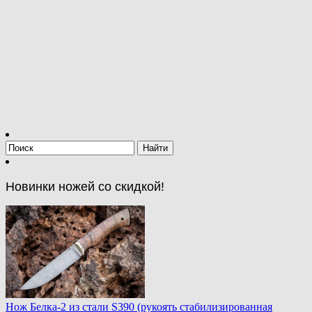
Новинки ножей со скидкой!
Нож Белка-2 из стали S390 (рукоять стабилизированная