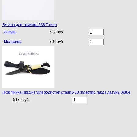
Бусина для темляка 238 Птица
Латунь
517 руб.
Мельхиор
704 руб.
Нож Финка Нквд из углеродистой стали У10 (пластик, гарда латунь) A364
5170 руб.