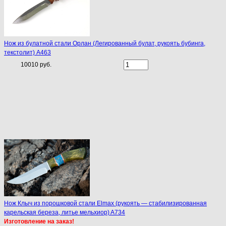
Нож из булатной стали Орлан (Легированный булат, рукоять бубинга,
текстолит) A463
10010 руб.
Нож Клыч из порошковой стали Elmax (рукоять — стабилизированная
карельская береза, литье мельхиор) A734
Изготовление на заказ!