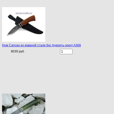
Нож Сапсан из кованой стали 9хс (рукоять орех) A368
8030 руб.