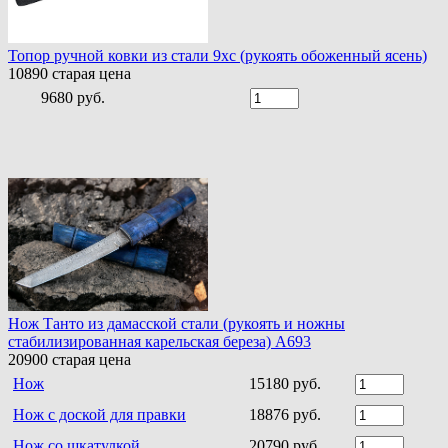
Топор ручной ковки из стали 9хс (рукоять обоженный ясень)
10890
старая цена
9680 руб.
Нож Танто из дамасской стали (рукоять и ножны
стабилизированная карельская береза) A693
20900
старая цена
Нож
15180 руб.
Нож с доской для правки
18876 руб.
Нож со шкатулкой
20790 руб.