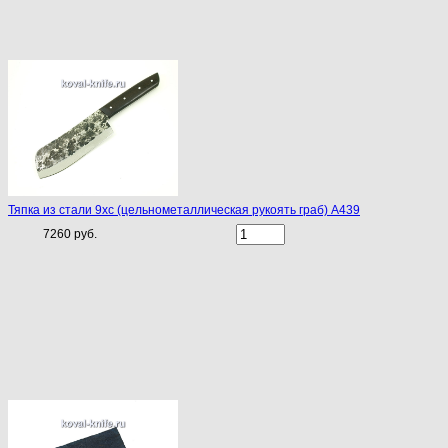
Тяпка из стали 9хс (цельнометаллическая рукоять граб) A439
7260 руб.