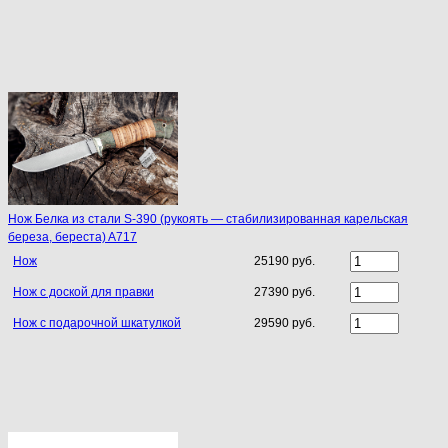
Нож Белка из стали S-390 (рукоять — стабилизированная карельская
береза, береста) A717
Нож
25190 руб.
Нож с доской для правки
27390 руб.
Нож с подарочной шкатулкой
29590 руб.