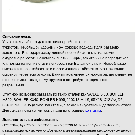
Описание ножа:
Универсальный нож для охотников, рыболовов и
туристов. Небольшой удобный нож, хорошо подходит для разделки
животного. Благодаря закругленной носовой части клинка, можно
аккуратно работать ножом при снятии шкуры, так чтобы не повредить ее.
Клинок выполнен из стали легированной Булатной стали. Нож обладает
высокой износостойкостью и коррозионной стойкостью. Монтаж клинка
сквозной через всю рукоять. Данный нож является ножом разделочным, не
относящимся к холодному оружию и не требует специального
разрешения.
Этот нож возможно заказать из таких сталей как VANADIS 10, BOHLER
M390, BOHLER K340, BOHLER N695, 110Х18 МШД, 95Х18, Х12МФ, D2,
65Х13, 9ХС, ХВ5 (алмазная сталь), а также из булатной и дамасской стали.
Для заказа ножа свяжитесь с нами на странице
контакты
.
Дополнительная информация:
Все ножи, представленные в интернет-магазине Кузницы Коваль,
изготовляются вручную. Возможны незначительные расхождения между