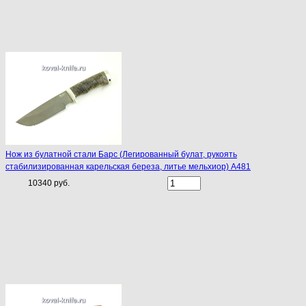
Нож из булатной стали Барс (Легированный булат, рукоять
стабилизированная карельская береза, литье мельхиор) A481
10340 руб.