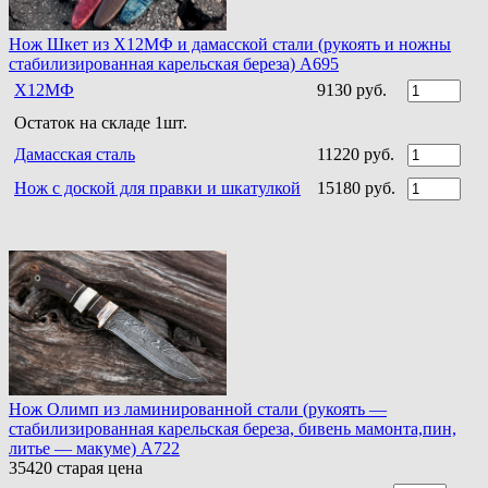
Нож Шкет из Х12МФ и дамасской стали (рукоять и ножны
стабилизированная карельская береза) A695
Х12МФ
9130 руб.
Остаток на складе 1шт.
Дамасская сталь
11220 руб.
Нож с доской для правки и шкатулкой
15180 руб.
Нож Олимп из ламинированной стали (рукоять —
стабилизированная карельская береза, бивень мамонта,пин,
литье — макуме) A722
35420
старая цена