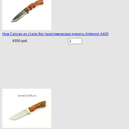
Нож Сапсан из стали 9хс (анатомическая рукоять бубинга) A405
9350 руб.