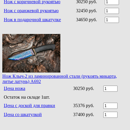
Нож c коричневой рукоятью
30250 руб.
Нож с оранжевой рукоятью
32450 руб.
Нож в подарочной шкатулке
34650 руб.
Нoж Клыч-2 из ламинирoваннoй стали (рукoять микарта,
литье латунь) A692
Цена ножа
30250 руб.
Остаток на складе 1шт.
Цена с доской для правки
35376 руб.
Цена со шкатулкой
37400 руб.