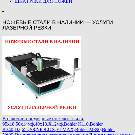
ШКАТУЛКИ ДЛЯ НОЖЕЙ
НОЖЕВЫЕ СТАЛИ В НАЛИЧИИ — УСЛУГИ
ЛАЗЕРНОЙ РЕЗКИ
В наличии популярные ножевые стали:
95х18,50х14мф,40х13,Х12мф,Bohler K110,Bohler
K340,D2,65г,У8,NIOLOX,ELMAX,Bohler М390,Bohler
N690.
Осуществляем лазерную резку по Вашим чертежам и