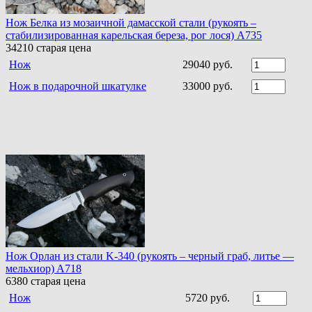
Нож Белка из мозаичной дамасской стали (рукоять –
стабилизированная карельская береза, рог лося) A735
34210
старая цена
Нож
29040 руб.
Нож в подарочной шкатулке
33000 руб.
Нож Орлан из стали K-340 (рукоять – черный граб, литье —
мельхиор) A718
6380
старая цена
Нож
5720 руб.