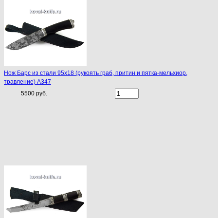
Нож Барс из стали 95х18 (рукоять граб, притин и пятка-мельхиор,
травление) A347
5500 руб.