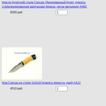
Нож из булатной стали Сапсан (Легированный булат, рукоять
стабилизированная карельская береза, литье мельхиор) A482
9350 руб.
Нож Сапсан из стали 110х18 (рукоять береста, граб) A412
4510 руб.