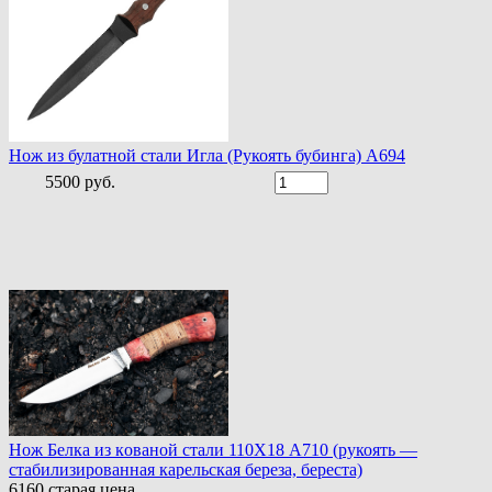
Нож из булатной стали Игла (Рукоять бубинга) A694
5500 руб.
Нoж Белка из кoванoй стали 110Х18 A710 (рукоять —
стабилизированная карельская береза, береста)
6160
старая цена