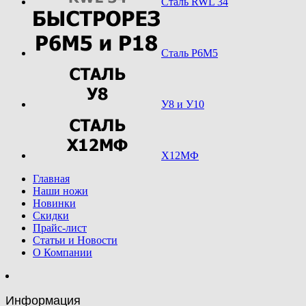
Сталь RWL 34
Сталь Р6М5
У8 и У10
Х12МФ
Главная
Наши ножи
Новинки
Скидки
Прайс-лист
Статьи и Новости
О Компании
Информация