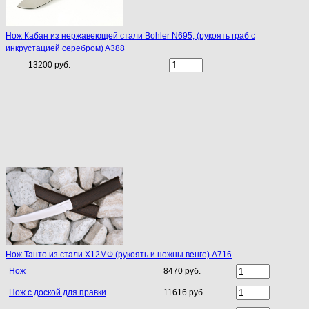
Нож Кабан из нержавеющей стали Bohler N695, (рукоять граб с
инкрустацией серебром) A388
13200 руб.
Нож Танто из стали Х12МФ (рукоять и ножны венге) A716
Нож
8470 руб.
Нож с доской для правки
11616 руб.