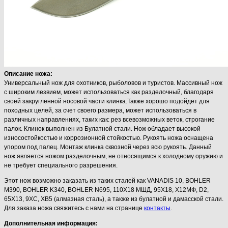
Описание ножа:
Универсальный нож для охотников, рыболовов и туристов. Массивный нож
с широким лезвием, может использоваться как разделочный, благодаря
своей закругленной носовой части клинка.Также хорошо подойдет для
походных целей, за счет своего размера, может использоваться в
различных направлениях, таких как: рез всевозможных веток, строгание
палок. Клинок выполнен из Булатной стали. Нож обладает высокой
износостойкостью и коррозионной стойкостью. Рукоять ножа оснащена
упором под палец. Монтаж клинка сквозной через всю рукоять. Данный
нож является ножом разделочным, не относящимся к холодному оружию и
не требует специального разрешения.
Этот нож возможно заказать из таких сталей как VANADIS 10, BOHLER
M390, BOHLER K340, BOHLER N695, 110Х18 МШД, 95Х18, Х12МФ, D2,
65Х13, 9ХС, ХВ5 (алмазная сталь), а также из булатной и дамасской стали.
Для заказа ножа свяжитесь с нами на странице
контакты
.
Дополнительная информация: