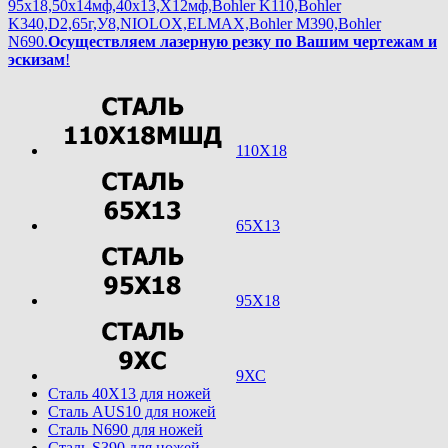
95х18,50х14мф,40х13,Х12мф,Bohler K110,Bohler
K340,D2,65г,У8,NIOLOX,ELMAX,Bohler М390,Bohler
N690.
Осуществляем лазерную резку по Вашим чертежам и
эскизам
!
110Х18
65Х13
95Х18
9ХС
Cталь 40Х13 для ножей
Cталь AUS10 для ножей
Cталь N690 для ножей
Cталь S390 для ножей