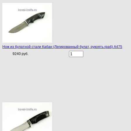
Нож из булатной стали Кабан (Легированный булат, рукоять граб) A475
9240 руб.