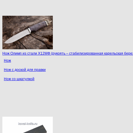
Нож Олимп из стали Х12МФ (рукоять – стабилизированная карельская берез
Нож
Нож с доской для правки
Нож со шкатулкой