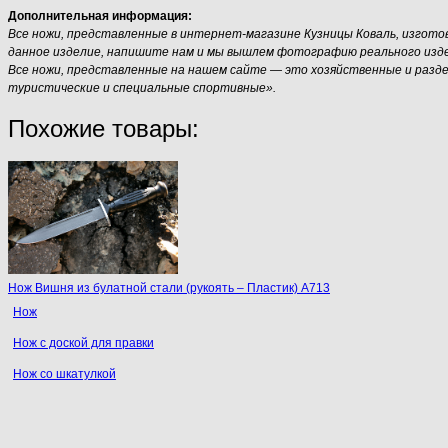
Дополнительная информация:
Все ножи, представленные в интернет-магазине Кузницы Коваль, изгот
данное изделие, напишите нам и мы вышлем фотографию реального издели
Все ножи, представленные на нашем сайте — это хозяйственные и разд
туристические и специальные спортивные».
Похожие товары:
Нож Вишня из булатной стали (рукоять – Пластик) A713
Нож
Нож с доской для правки
Нож со шкатулкой