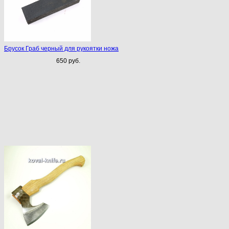
Брусок Граб черный для рукоятки ножа
650 руб.