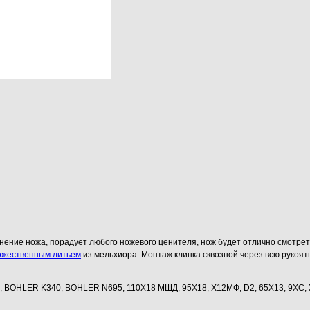
нение ножа, порадует любого ножевого ценителя, нож будет отлично смотреть
ожественным литьем
из мельхиора. Монтаж клинка сквозной через всю рукоя
, BOHLER K340, BOHLER N695, 110Х18 МШД, 95Х18, Х12МФ, D2, 65Х13, 9ХС, ХВ