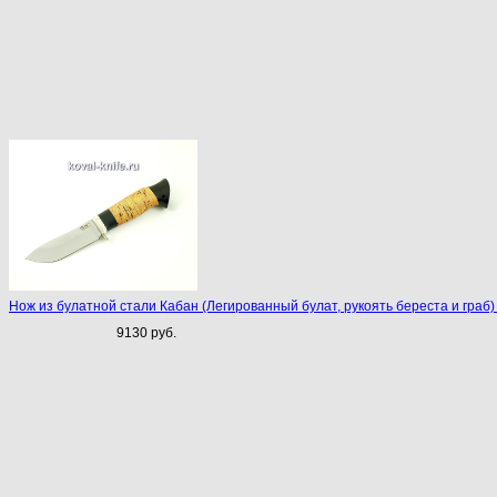
Нож из булатной стали Кабан (Легированный булат, рукоять береста и граб)
9130 руб.