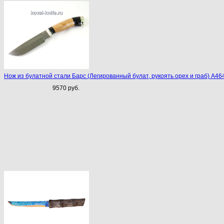
Нож из булатной стали Барс (Легированный булат, рукоять орех и граб) A46
9570 руб.