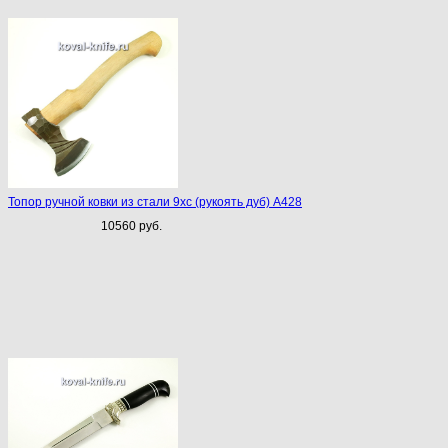
Топор ручной ковки из стали 9хс (рукоять дуб) A428
10560 руб.