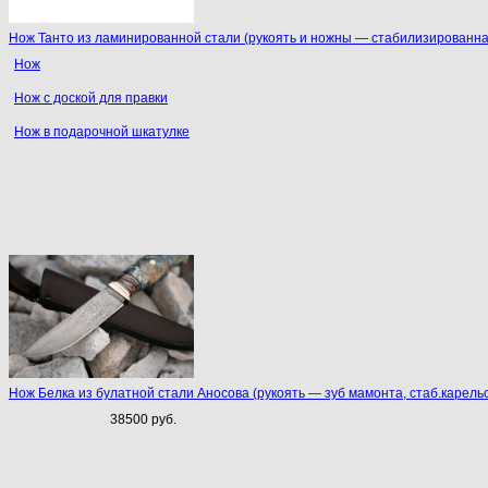
Нож Танто из ламинированной стали (рукоять и ножны — стабилизированна
Нож
Нож с доской для правки
Нож в подарочной шкатулке
Нож Белка из булатной стали Аносова (рукоять — зуб мамонта, стаб.карельс
38500 руб.