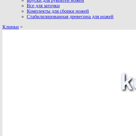
Бруски для рукоятей ножей
Все для заточки
Комплекты для сборки ножей
Стабилизированная древесина для ножей
Клинки
>