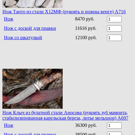
Нож Танто из стали Х12МФ (рукоять и ножны венге) A716
Нож
8470 руб.
Нож с доской для правки
11616 руб.
Нож со шкатулкой
12100 руб.
Нож Клыч из булатной стали Аносова (рукоять зуб мамонта,
стабилизированная карельская береза, литье мельхиор) A697
Нож
36300 руб.
Нож с доской для правки
38500 руб.