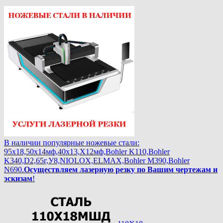
В наличии популярные ножевые стали:
95х18,50х14мф,40х13,Х12мф,Bohler K110,Bohler
K340,D2,65г,У8,NIOLOX,ELMAX,Bohler М390,Bohler
N690.
Осуществляем лазерную резку по Вашим чертежам и
эскизам
!