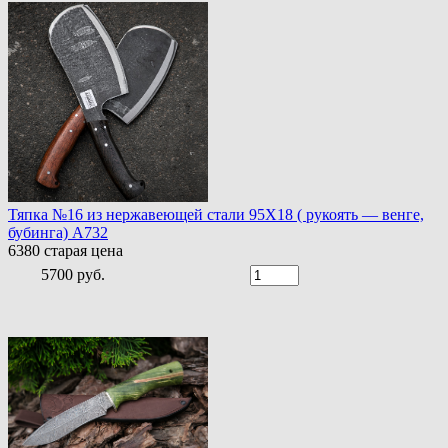
Тяпка №16 из нержавеющей стали 95Х18 ( рукоять — венге,
бубинга) A732
6380
старая цена
5700 руб.