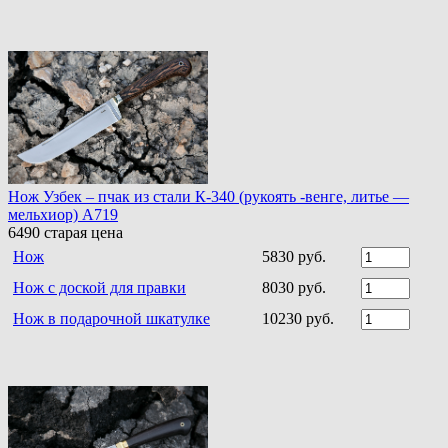
Нож Узбек – пчак из стали К-340 (рукоять -венге, литье —
мельхиор) A719
6490
старая цена
Нож
5830 руб.
Нож с доской для правки
8030 руб.
Нож в подарочной шкатулке
10230 руб.