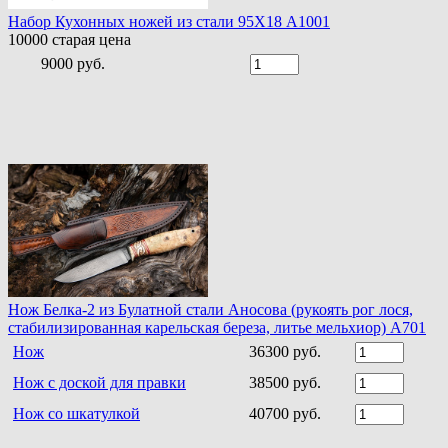
Набор Кухонных ножей из стали 95Х18 A1001
10000
старая цена
9000 руб.
Нож Белка-2 из Булатной стали Аносова (рукоять рог лося,
стабилизированная карельская береза, литье мельхиор) A701
Нож
36300 руб.
Нож с доской для правки
38500 руб.
Нож со шкатулкой
40700 руб.