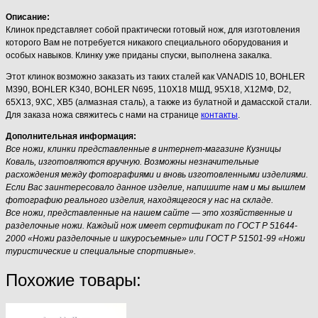
Описание:
Клинок представляет собой практически готовый нож, для изготовления
которого Вам не потребуется никакого специального оборудования и
особых навыков. Клинку уже приданы спуски, выполнена закалка.
Этот клинок возможно заказать из таких сталей как VANADIS 10, BOHLER
M390, BOHLER K340, BOHLER N695, 110Х18 МШД, 95Х18, Х12МФ, D2,
65Х13, 9ХС, ХВ5 (алмазная сталь), а также из булатной и дамасской стали.
Для заказа ножа свяжитесь с нами на странице
контакты
.
Дополнительная информация:
Все ножи, клинки представленные в интернет-магазине Кузницы
Коваль, изготовляются вручную. Возможны незначительные
расхождения между фотографиями и вновь изготовленными изделиями.
Если Вас заинтересовало данное изделие, напишите нам и мы вышлем
фотографию реального изделия, находящегося у нас на складе.
Все ножи, представленные на нашем сайте — это хозяйственные и
разделочные ножи. Каждый нож имеет сертификат по ГОСТ Р 51644-
2000 «Ножи разделочные и шкуросъемные» или ГОСТ Р 51501-99 «Ножи
туристические и специальные спортивные».
Похожие товары: