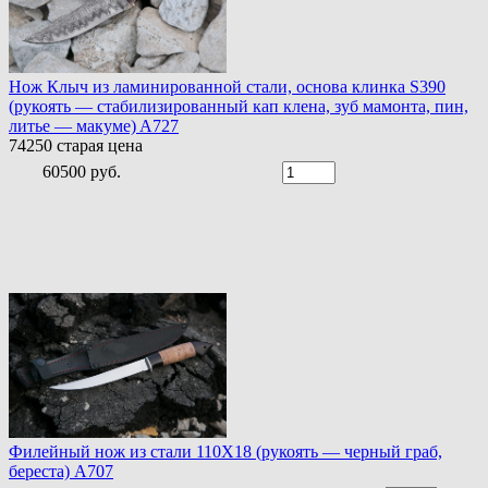
Нож Клыч из ламинированной стали, основа клинка S390
(рукоять — стабилизированный кап клена, зуб мамонта, пин,
литье — макуме) A727
74250
старая цена
60500 руб.
Филейный нож из стали 110Х18 (рукоять — черный граб,
береста) A707