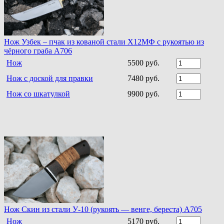
Нож Узбек – пчак из кованой стали Х12МФ с рукоятью из
чёрного граба A706
Нож
5500 руб.
Нож с доской для правки
7480 руб.
Нож со шкатулкой
9900 руб.
Нож Скин из стали У-10 (рукоять — венге, береста) А705
Нож
5170 руб.