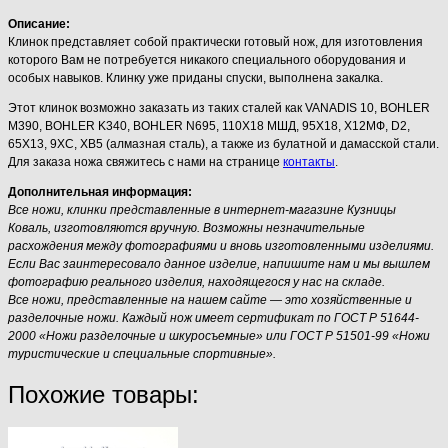
Описание:
Клинок представляет собой практически готовый нож, для изготовления
которого Вам не потребуется никакого специального оборудования и
особых навыков. Клинку уже приданы спуски, выполнена закалка.
Этот клинок возможно заказать из таких сталей как VANADIS 10, BOHLER
M390, BOHLER K340, BOHLER N695, 110Х18 МШД, 95Х18, Х12МФ, D2,
65Х13, 9ХС, ХВ5 (алмазная сталь), а также из булатной и дамасской стали.
Для заказа ножа свяжитесь с нами на странице
контакты
.
Дополнительная информация:
Все ножи, клинки представленные в интернет-магазине Кузницы
Коваль, изготовляются вручную. Возможны незначительные
расхождения между фотографиями и вновь изготовленными изделиями.
Если Вас заинтересовало данное изделие, напишите нам и мы вышлем
фотографию реального изделия, находящегося у нас на складе.
Все ножи, представленные на нашем сайте — это хозяйственные и
разделочные ножи. Каждый нож имеет сертификат по ГОСТ Р 51644-
2000 «Ножи разделочные и шкуросъемные» или ГОСТ Р 51501-99 «Ножи
туристические и специальные спортивные».
Похожие товары: