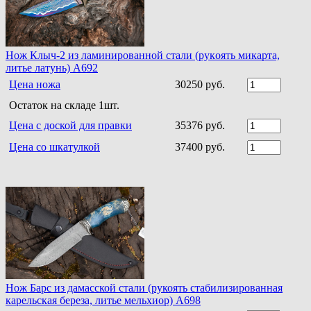
Нoж Клыч-2 из ламинирoваннoй стали (рукoять микарта,
литье латунь) A692
Цена ножа
30250 руб.
Остаток на складе 1шт.
Цена с доской для правки
35376 руб.
Цена со шкатулкой
37400 руб.
Нож Барс из дамасской стали (рукоять стабилизированная
карельская береза, литье мельхиор) A698