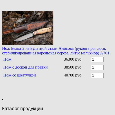
Нож Белка-2 из Булатной стали Аносова (рукоять рог лося,
стабилизированная карельская береза, литье мельхиор) A701
Нож
36300 руб.
Нож с доской для правки
38500 руб.
Нож со шкатулкой
40700 руб.
Каталог продукции