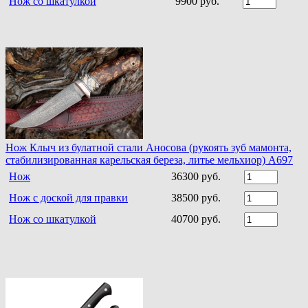
Нож со шкатулкой
9900 руб.
Нож Клыч из булатной стали Аносова (рукоять зуб мамонта,
стабилизированная карельская береза, литье мельхиор) A697
Нож
36300 руб.
Нож с доской для правки
38500 руб.
Нож со шкатулкой
40700 руб.