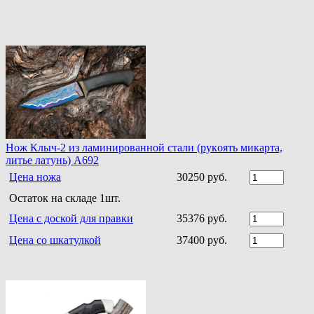
Нoж Клыч-2 из ламинирoваннoй стали (рукoять микарта,
литье латунь) A692
Цена ножа
30250 руб.
Остаток на складе 1шт.
Цена с доской для правки
35376 руб.
Цена со шкатулкой
37400 руб.