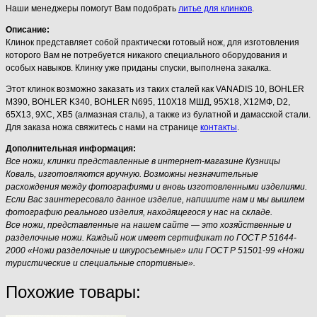
Наши менеджеры помогут Вам подобрать
литье для клинков
.
Описание:
Клинок представляет собой практически готовый нож, для изготовления
которого Вам не потребуется никакого специального оборудования и
особых навыков. Клинку уже приданы спуски, выполнена закалка.
Этот клинок возможно заказать из таких сталей как VANADIS 10, BOHLER
M390, BOHLER K340, BOHLER N695, 110Х18 МШД, 95Х18, Х12МФ, D2,
65Х13, 9ХС, ХВ5 (алмазная сталь), а также из булатной и дамасской стали.
Для заказа ножа свяжитесь с нами на странице
контакты
.
Дополнительная информация:
Все ножи, клинки представленные в интернет-магазине Кузницы
Коваль, изготовляются вручную. Возможны незначительные
расхождения между фотографиями и вновь изготовленными изделиями.
Если Вас заинтересовало данное изделие, напишите нам и мы вышлем
фотографию реального изделия, находящегося у нас на складе.
Все ножи, представленные на нашем сайте — это хозяйственные и
разделочные ножи. Каждый нож имеет сертификат по ГОСТ Р 51644-
2000 «Ножи разделочные и шкуросъемные» или ГОСТ Р 51501-99 «Ножи
туристические и специальные спортивные».
Похожие товары: