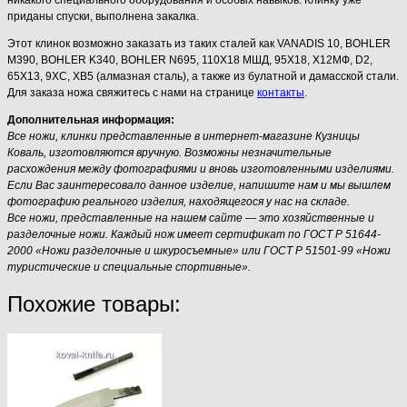
приданы спуски, выполнена закалка.
Этот клинок возможно заказать из таких сталей как VANADIS 10, BOHLER
M390, BOHLER K340, BOHLER N695, 110Х18 МШД, 95Х18, Х12МФ, D2,
65Х13, 9ХС, ХВ5 (алмазная сталь), а также из булатной и дамасской стали.
Для заказа ножа свяжитесь с нами на странице
контакты
.
Дополнительная информация:
Все ножи, клинки представленные в интернет-магазине Кузницы
Коваль, изготовляются вручную. Возможны незначительные
расхождения между фотографиями и вновь изготовленными изделиями.
Если Вас заинтересовало данное изделие, напишите нам и мы вышлем
фотографию реального изделия, находящегося у нас на складе.
Все ножи, представленные на нашем сайте — это хозяйственные и
разделочные ножи. Каждый нож имеет сертификат по ГОСТ Р 51644-
2000 «Ножи разделочные и шкуросъемные» или ГОСТ Р 51501-99 «Ножи
туристические и специальные спортивные».
Похожие товары: