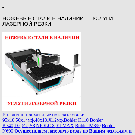
НОЖЕВЫЕ СТАЛИ В НАЛИЧИИ — УСЛУГИ
ЛАЗЕРНОЙ РЕЗКИ
В наличии популярные ножевые стали:
95х18,50х14мф,40х13,Х12мф,Bohler K110,Bohler
K340,D2,65г,У8,NIOLOX,ELMAX,Bohler М390,Bohler
N690.
Осуществляем лазерную резку по Вашим чертежам и