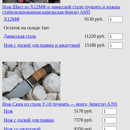
Нож Шкет из Х12МФ и дамасской стали (рукоять и ножны
стабилизированная карельская береза) A695
Х12МФ
9130 руб.
Остаток на складе 1шт.
Дамасская сталь
11220 руб.
Нож с доской для правки и шкатулкой
15180 руб.
Нож Скин из стали У-10 (рукоять — венге, береста) А705
Нож
5170 руб.
Нож с доской для правки
7370 руб.
Нож со шкатулкой
9350 руб.