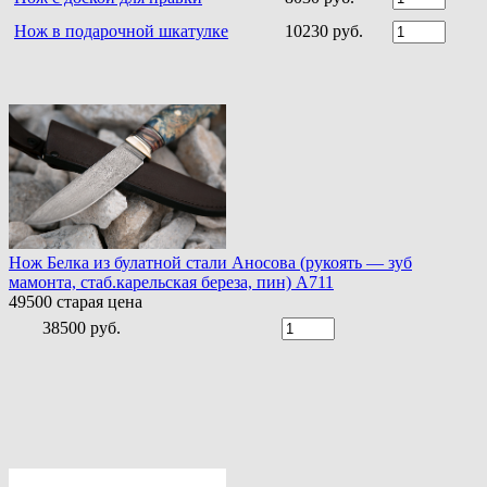
Нож в подарочной шкатулке
10230 руб.
Нож Белка из булатной стали Аносова (рукоять — зуб
мамонта, стаб.карельская береза, пин) A711
49500
старая цена
38500 руб.