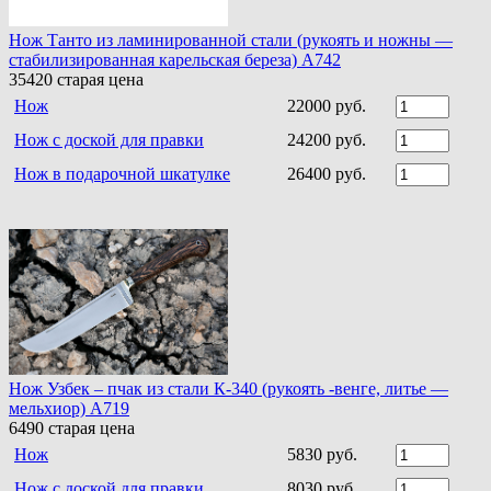
Нож Танто из ламинированной стали (рукоять и ножны —
стабилизированная карельская береза) A742
35420
старая цена
Нож
22000 руб.
Нож с доской для правки
24200 руб.
Нож в подарочной шкатулке
26400 руб.
Нож Узбек – пчак из стали К-340 (рукоять -венге, литье —
мельхиор) A719
6490
старая цена
Нож
5830 руб.
Нож с доской для правки
8030 руб.