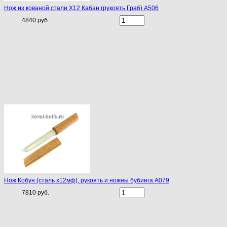
Нож из кованой стали Х12 Кабан (рукоять Граб) A506
4840 руб.
Нож Кобун (сталь х12мф), рукоять и ножны бубинга A079
7810 руб.