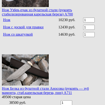
Нож Узбек-пчак из булатной стали (рукоять
стабилизированная карельская береза) A700
Нож
10230 руб.
Нож с доской для правки
12430 руб.
Нож со шкатулкой
14630 руб.
Нож Белка из булатной стали Аносова (рукоять — зуб
мамонта, стаб.карельская береза, пин) A711
49500
старая цена
38500 руб.