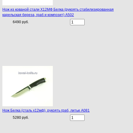
Нож из кованой стали Х12МФ Белка (рукоять стабилизированная
карельская береза, граб и композит) A502
6490 руб.
Нож Белка (сталь х12мф), рукоять граб, литье A081
5280 руб.