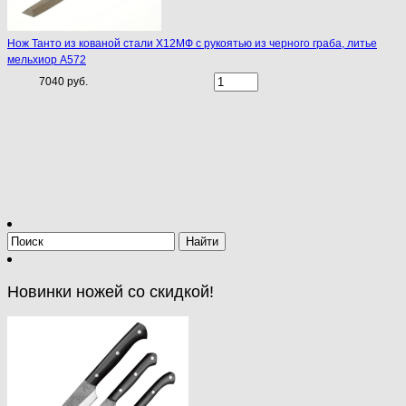
Нож Танто из кованой стали Х12МФ с рукоятью из черного граба, литье
мельхиор A572
7040 руб.
Новинки ножей со скидкой!