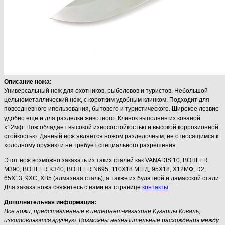
Описание ножа:
Универсальный нож для охотников, рыболовов и туристов. Небольшой
цельнометаллический нож, с коротким удобным клинком. Подходит для
повседневного ипользования, бытового и туристического. Широкое лезвие
удобно еще и для разделки животного. Клинок выполнен из кованой
х12мф. Нож обладает высокой износостойкостью и высокой коррозионной
стойкостью. Данный нож является ножом разделочным, не относящимся к
холодному оружию и не требует специального разрешения.
Этот нож возможно заказать из таких сталей как VANADIS 10, BOHLER
M390, BOHLER K340, BOHLER N695, 110Х18 МШД, 95Х18, Х12МФ, D2,
65Х13, 9ХС, ХВ5 (алмазная сталь), а также из булатной и дамасской стали.
Для заказа ножа свяжитесь с нами на странице
контакты
.
Дополнительная информация:
Все ножи, представленные в интернет-магазине Кузницы Коваль,
изготовляются вручную. Возможны незначительные расхождения между