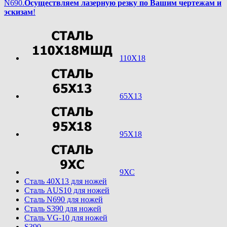
N690.
Осуществляем лазерную резку по Вашим чертежам и
эскизам
!
110Х18
65Х13
95Х18
9ХС
Cталь 40Х13 для ножей
Cталь AUS10 для ножей
Cталь N690 для ножей
Cталь S390 для ножей
Cталь VG-10 для ножей
S390