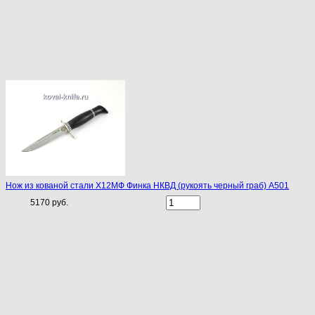
Нож из кованой стали Х12МФ Финка НКВД (рукоять черный граб) A501
5170 руб.