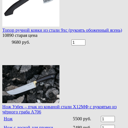
Топор ручной ковки из стали 9хс (рукоять обоженный ясень)
10890
старая цена
9680 руб.
Нож Узбек – пчак из кованой стали Х12МФ с рукоятью из
чёрного граба A706
Нож
5500 руб.
Нож с доской для правки
7480 руб.