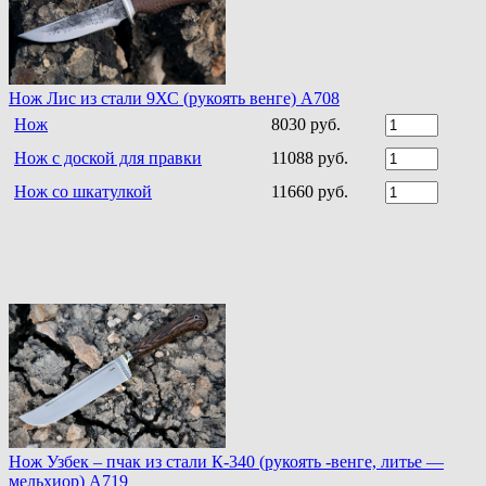
Нож Лис из стали 9ХС (рукоять венге) A708
Нож
8030 руб.
Нож с доской для правки
11088 руб.
Нож со шкатулкой
11660 руб.
Нож Узбек – пчак из стали К-340 (рукоять -венге, литье —
мельхиор) A719