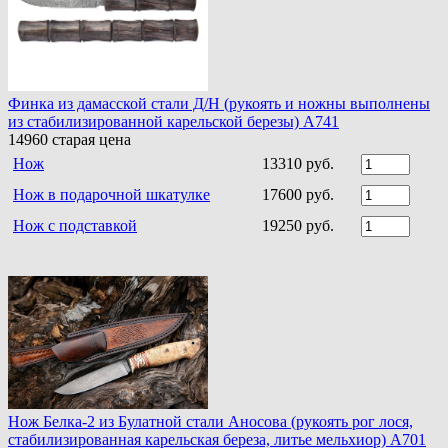
Финка из дамасской стали Д/Н (рукоять и ножны выполнены
из стабилизированной карельской березы) A741
14960
старая цена
Нож
13310 руб.
Нож в подарочной шкатулке
17600 руб.
Нож с подставкой
19250 руб.
Нож Белка-2 из Булатной стали Аносова (рукоять рог лося,
стабилизированная карельская береза, литье мельхиор) A701