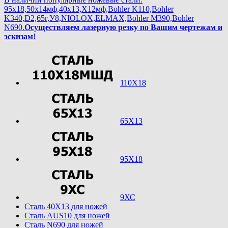
95х18,50х14мф,40х13,Х12мф,Bohler K110,Bohler
K340,D2,65г,У8,NIOLOX,ELMAX,Bohler М390,Bohler
N690.
Осуществляем лазерную резку по Вашим чертежам и
эскизам
!
110Х18
65Х13
95Х18
9ХС
Cталь 40Х13 для ножей
Cталь AUS10 для ножей
Cталь N690 для ножей