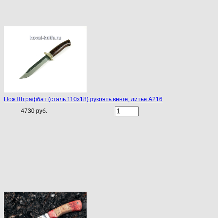
Нож Штрафбат (сталь 110х18) рукоять венге, литье A216
4730 руб.