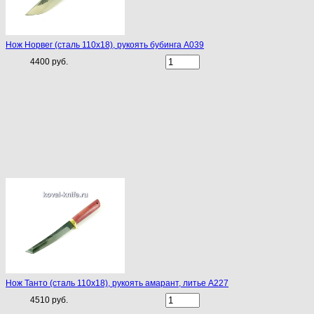
Нож Норвег (сталь 110х18), рукоять бубинга A039
4400 руб.
Нож Танто (сталь 110х18), рукоять амарант, литье A227
4510 руб.