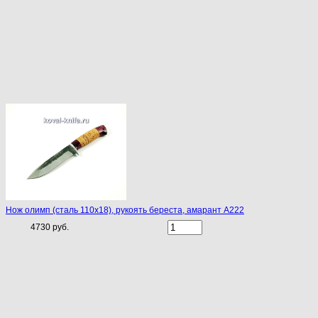
Нож олимп (сталь 110х18), рукоять береста, амарант A222
4730 руб.