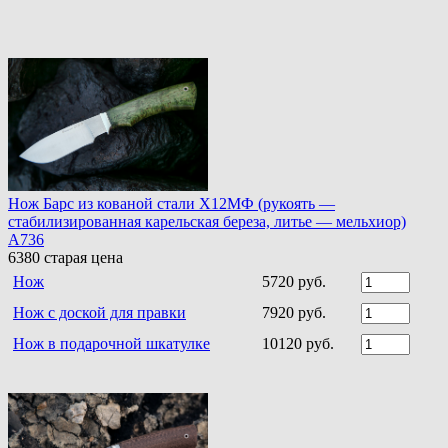
Нож Барс из кованой стали Х12МФ (рукоять —
стабилизированная карельская береза, литье — мельхиор)
A736
6380
старая цена
Нож
5720 руб.
Нож с доской для правки
7920 руб.
Нож в подарочной шкатулке
10120 руб.