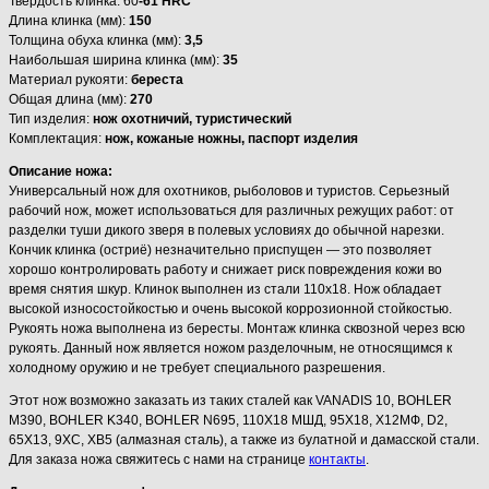
Твердость клинка: 60
-61 HRC
Длина клинка (мм):
150
Толщина обуха клинка (мм):
3,5
Наибольшая ширина клинка (мм):
35
Материал рукояти:
береста
Общая длина (мм):
270
Тип изделия:
нож охотничий, туристический
Комплектация:
нож, кожаные ножны, паспорт изделия
Описание ножа:
Универсальный нож для охотников, рыболовов и туристов. Серьезный
рабочий нож, может использоваться для различных режущих работ: от
разделки туши дикого зверя в полевых условиях до обычной нарезки.
Кончик клинка (остриё) незначительно приспущен — это позволяет
хорошо контролировать работу и снижает риск повреждения кожи во
время снятия шкур. Клинок выполнен из стали 110х18. Нож обладает
высокой износостойкостью и очень высокой коррозионной стойкостью.
Рукоять ножа выполнена из бересты. Монтаж клинка сквозной через всю
рукоять. Данный нож является ножом разделочным, не относящимся к
холодному оружию и не требует специального разрешения.
Этот нож возможно заказать из таких сталей как VANADIS 10, BOHLER
M390, BOHLER K340, BOHLER N695, 110Х18 МШД, 95Х18, Х12МФ, D2,
65Х13, 9ХС, ХВ5 (алмазная сталь), а также из булатной и дамасской стали.
Для заказа ножа свяжитесь с нами на странице
контакты
.