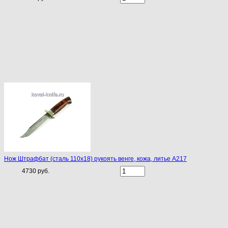
Нож Штрафбат (сталь 110х18) рукоять венге, кожа, литье A217
4730 руб.