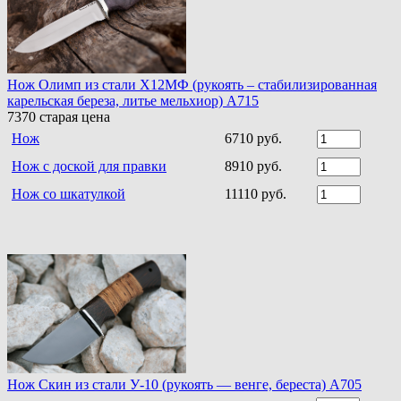
Нож Олимп из стали Х12МФ (рукоять – стабилизированная
карельская береза, литье мельхиор) A715
7370
старая цена
Нож
6710 руб.
Нож с доской для правки
8910 руб.
Нож со шкатулкой
11110 руб.
Нож Скин из стали У-10 (рукоять — венге, береста) А705