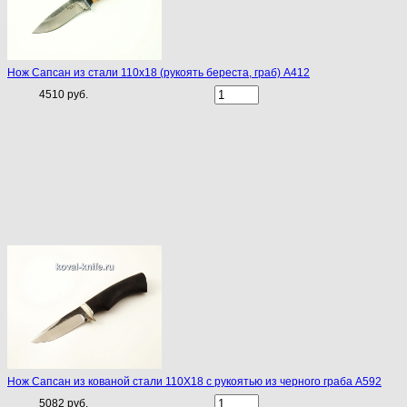
Нож Сапсан из стали 110х18 (рукоять береста, граб) A412
4510 руб.
Нож Сапсан из кованой стали 110Х18 с рукоятью из черного граба A592
5082 руб.