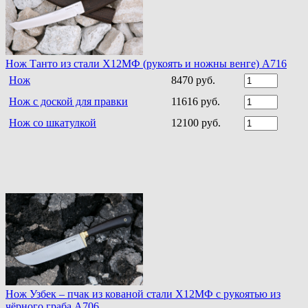
Нож Танто из стали Х12МФ (рукоять и ножны венге) A716
Нож
8470 руб.
Нож с доской для правки
11616 руб.
Нож со шкатулкой
12100 руб.
Нож Узбек – пчак из кованой стали Х12МФ с рукоятью из
чёрного граба A706