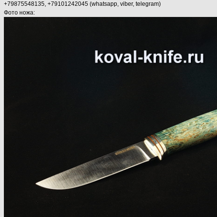
+79875548135, +79101242045 (whatsapp, viber, telegram)
Фото ножа: