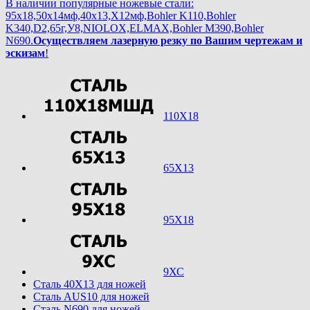
В наличии популярные ножевые стали:
95х18,50х14мф,40х13,Х12мф,Bohler K110,Bohler
K340,D2,65г,У8,NIOLOX,ELMAX,Bohler М390,Bohler
N690.
Осуществляем лазерную резку по Вашим чертежам и
эскизам
!
110Х18
65Х13
95Х18
9ХС
Cталь 40Х13 для ножей
Cталь AUS10 для ножей
Cталь N690 для ножей