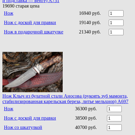
и подставка — венге) A731
19690
старая цена
Нож
16940 руб.
Нож с доской для правки
19140 руб.
Нож в подарочной шкатулке
21340 руб.
Нож Клыч из булатной стали Аносова (рукоять зуб мамонта,
стабилизированная карельская береза, литье мельхиор) A697
Нож
36300 руб.
Нож с доской для правки
38500 руб.
Нож со шкатулкой
40700 руб.