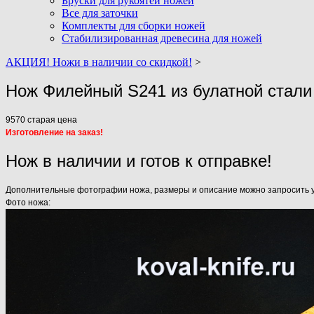
Бруски для рукоятей ножей
Все для заточки
Комплекты для сборки ножей
Стабилизированная древесина для ножей
АКЦИЯ! Ножи в наличии со скидкой!
>
Нож Филейный S241 из булатной стали
9570
старая цена
Изготовление на заказ!
Нож в наличии и готов к отправке!
Дополнительные фотографии ножа, размеры и описание можно запросить у н
Фото ножа: