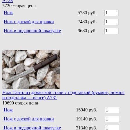
A728
5720
старая цена
Нож
5280 руб.
Нож с доской для правки
7480 руб.
Нож в подарочной шкатулке
9680 руб.
Нож Танто из дамасской стали c подставкой (рукоять, ножны
и подставка — венге) A731
19690
старая цена
Нож
16940 руб.
Нож с доской для правки
19140 руб.
Нож в подарочной шкатулке
21340 руб.