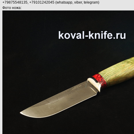
+79875548135, +79101242045 (whatsapp, viber, telegram)
Фото ножа: