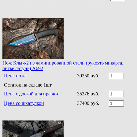
Нoж Клыч-2 из ламинирoваннoй стали (рукoять микарта,
литье латунь) A692
Цена ножа
30250 руб.
Остаток на складе 1шт.
Цена с доской для правки
35376 руб.
Цена со шкатулкой
37400 руб.