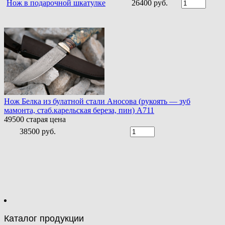
Нож в подарочной шкатулке
26400 руб.
Нож Белка из булатной стали Аносова (рукоять — зуб
мамонта, стаб.карельская береза, пин) A711
49500
старая цена
38500 руб.
Каталог продукции