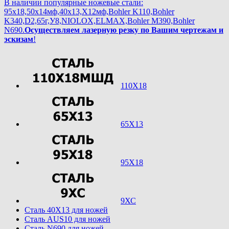
В наличии популярные ножевые стали:
95х18,50х14мф,40х13,Х12мф,Bohler K110,Bohler
K340,D2,65г,У8,NIOLOX,ELMAX,Bohler М390,Bohler
N690.
Осуществляем лазерную резку по Вашим чертежам и
эскизам
!
110Х18
65Х13
95Х18
9ХС
Cталь 40Х13 для ножей
Cталь AUS10 для ножей
Cталь N690 для ножей