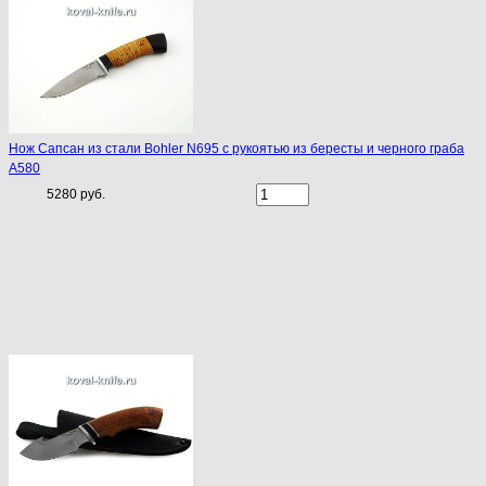
Нож Сапсан из стали Bohler N695 с рукоятью из бересты и черного граба
A580
5280 руб.