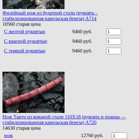
Филейный нож из булатной стали (рукоять –
стабилизированная карельская береза) A714
10560
старая цена
С желтой рукоятью
9460 руб.
С красной рукоятью
9460 руб.
С темной рукоятью
9460 руб.
Нож Танто из кованой стали 110Х18 (рукоять и ножны —
стабилизированная карельская береза) A720
14630
старая цена
нож
12760 руб.