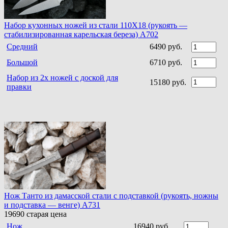
Набор кухонных ножей из стали 110Х18 (рукоять —
стабилизированная карельская береза) A702
Средний
6490 руб.
Большой
6710 руб.
Набор из 2х ножей с доской для
15180 руб.
правки
Нож Танто из дамасской стали c подставкой (рукоять, ножны
и подставка — венге) A731
19690
старая цена
Нож
16940 руб.