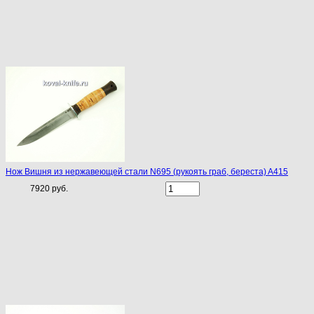
Нож Вишня из нержавеющей стали N695 (рукоять граб, береста) A415
7920 руб.