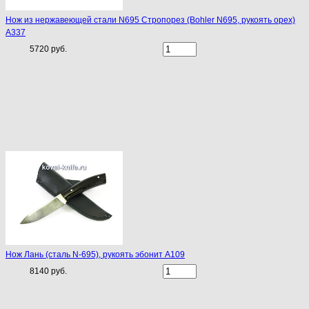
Нож из нержавеющей стали N695 Стропорез (Bohler N695, рукоять орех)
A337
5720 руб.
Нож Лань (сталь N-695), рукоять эбонит A109
8140 руб.