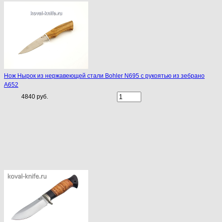
Нож Нырок из нержавеющей стали Bohler N695 с рукоятью из зебрано
A652
4840 руб.