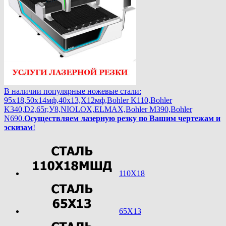
В наличии популярные ножевые стали:
95х18,50х14мф,40х13,Х12мф,Bohler K110,Bohler
K340,D2,65г,У8,NIOLOX,ELMAX,Bohler М390,Bohler
N690.
Осуществляем лазерную резку по Вашим чертежам и
эскизам
!
110Х18
65Х13