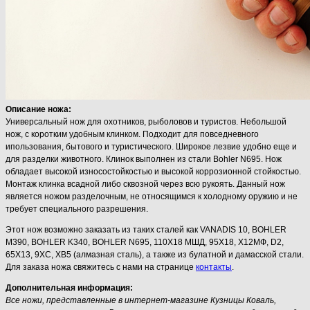
Описание ножа:
Универсальный нож для охотников, рыболовов и туристов. Небольшой
нож, с коротким удобным клинком. Подходит для повседневного
ипользования, бытового и туристического. Широкое лезвие удобно еще и
для разделки животного. Клинок выполнен из стали Bohler N695. Нож
обладает высокой износостойкостью и высокой коррозионной стойкостью.
Монтаж клинка всадной либо сквозной через всю рукоять. Данный нож
является ножом разделочным, не относящимся к холодному оружию и не
требует специального разрешения.
Этот нож возможно заказать из таких сталей как VANADIS 10, BOHLER
M390, BOHLER K340, BOHLER N695, 110Х18 МШД, 95Х18, Х12МФ, D2,
65Х13, 9ХС, ХВ5 (алмазная сталь), а также из булатной и дамасской стали.
Для заказа ножа свяжитесь с нами на странице
контакты
.
Дополнительная информация:
Все ножи, представленные в интернет-магазине Кузницы Коваль,