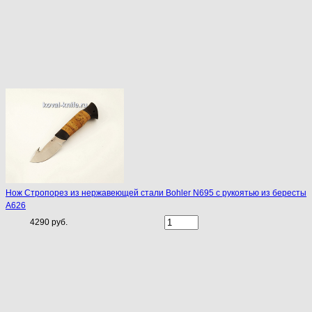
Нож Стропорез из нержавеющей стали Bohler N695 с рукоятью из бересты
A626
4290 руб.