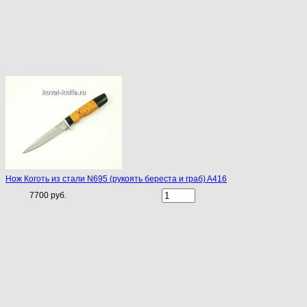
Нож Коготь из стали N695 (рукоять береста и граб) A416
7700 руб.