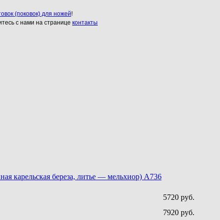
товок (поковок) для ножей
!
итесь с нами на странице
контакты
ая карельская береза, литье — мельхиор) A736
5720 руб.
7920 руб.