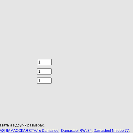
зать и в других размерах.
Я ДАМАССКАЯ СТАЛЬ Damasteel
,
Damasteel RWL34
,
Damasteel Nitrobe 77
,