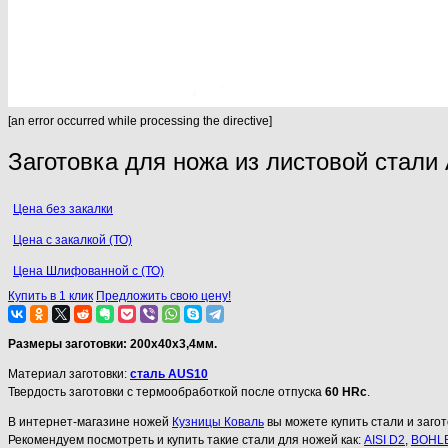
[an error occurred while processing the directive]
Заготовка для ножа из листовой стали
Цена без закалки
Цена с закалкой (ТО)
Цена Шлифованной с (ТО)
Купить в 1 клик
Предложить свою цену!
Размеры заготовки: 200х40х3
,4мм.
Материал заготовки:
сталь AUS10
Твердость заготовки с термообработкой после отпуска
60 HRc
.
В интернет-магазине ножей
Кузницы Коваль
вы можете купить стали и загот
Рекомендуем посмотреть и купить такие стали для ножей как:
AISI D2
,
BOHLE