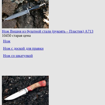
Нож Вишня из булатной стали (рукоять – Пластик) A713
10450
старая цена
Нож
Нож с доской для правки
Нож со шкатулкой