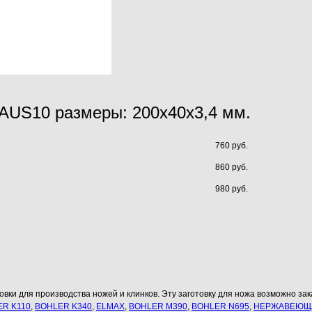
 AUS10 размеры: 200х40х3,4 мм.
760 руб.
860 руб.
980 руб.
овки для производства ножей и клинков. Эту заготовку для ножа возможно зака
R K110
,
BOHLER K340
,
ELMAX
,
BOHLER M390
,
BOHLER N695
,
НЕРЖАВЕЮЩА