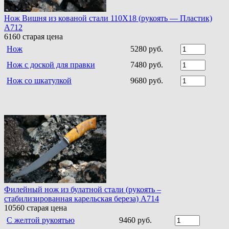
Нож Вишня из кованой стали 110Х18 (рукоять — Пластик)
A712
6160
старая цена
Нож
5280 руб.
Нож с доской для правки
7480 руб.
Нож со шкатулкой
9680 руб.
Филейный нож из булатной стали (рукоять –
стабилизированная карельская береза) A714
10560
старая цена
С желтой рукоятью
9460 руб.