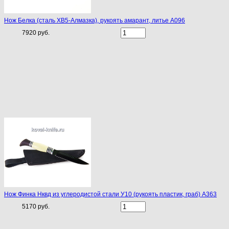
Нож Белка (сталь ХВ5-Алмазка), рукоять амарант, литье A096
7920 руб.
Нож Финка Нквд из углеродистой стали У10 (рукоять пластик, граб) A363
5170 руб.