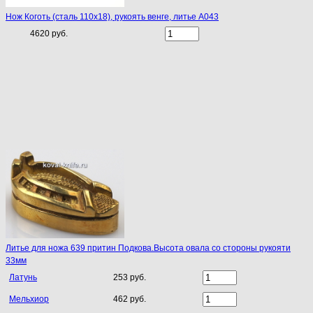
Нож Коготь (сталь 110х18), рукоять венге, литье A043
4620 руб.
Литье для ножа 639 притин Подкова.Высота овала со стороны рукояти
33мм
Латунь
253 руб.
Мельхиор
462 руб.