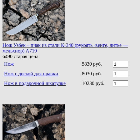
Нож Узбек – пчак из стали К-340 (рукоять -венге, литье —
мельхиор) A719
6490
старая цена
Нож
5830 руб.
Нож с доской для правки
8030 руб.
Нож в подарочной шкатулке
10230 руб.