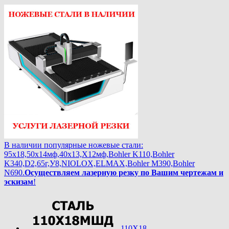
В наличии популярные ножевые стали:
95х18,50х14мф,40х13,Х12мф,Bohler K110,Bohler
K340,D2,65г,У8,NIOLOX,ELMAX,Bohler М390,Bohler
N690.
Осуществляем лазерную резку по Вашим чертежам и
эскизам
!
110Х18