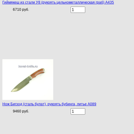
Гиймякеш из стали У8 (рукоять цельнометаллическая граб) A435
6710 руб.
Нож Бигзод (сталь булат), рукоять бубинга, литье A089
9460 руб.