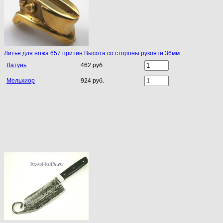
Литье для ножа 657 притин.Высота со стороны рукояти 36мм
Латунь
462 руб.
Мельхиор
924 руб.