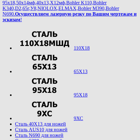
95х18,50х14мф,40х13,Х12мф,Bohler K110,Bohler
K340,D2,65г,У8,NIOLOX,ELMAX,Bohler М390,Bohler
N690.
Осуществляем лазерную резку по Вашим чертежам и
эскизам
!
110Х18
65Х13
95Х18
9ХС
Cталь 40Х13 для ножей
Cталь AUS10 для ножей
Cталь N690 для ножей