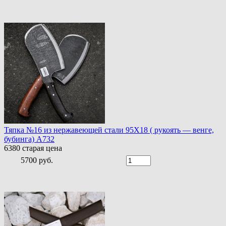
Тяпка №16 из нержавеющей стали 95Х18 ( рукоять — венге,
бубинга) A732
6380
старая цена
5700 руб.