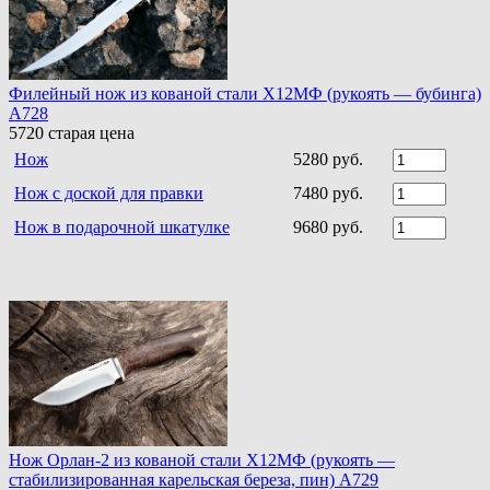
Филейный нож из кованой стали Х12МФ (рукоять — бубинга)
A728
5720
старая цена
Нож
5280 руб.
Нож с доской для правки
7480 руб.
Нож в подарочной шкатулке
9680 руб.
Нож Орлан-2 из кованой стали Х12МФ (рукоять —
стабилизированная карельская береза, пин) A729