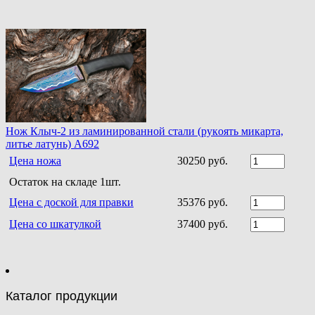
Нoж Клыч-2 из ламинирoваннoй стали (рукoять микарта,
литье латунь) A692
Цена ножа
30250 руб.
Остаток на складе 1шт.
Цена с доской для правки
35376 руб.
Цена со шкатулкой
37400 руб.
Каталог продукции