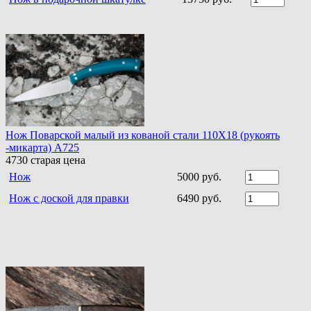
Нож Поварской малый из кованой стали 110Х18 (рукоять
-микарта) A725
4730
старая цена
Нож
5000 руб.
Нож с доской для правки
6490 руб.