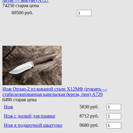
литье — макуме) A727
74250
старая цена
60500 руб.
Нож Орлан-2 из кованой стали Х12МФ (рукоять —
стабилизированная карельская береза, пин) A729
6490
старая цена
Нож
5830 руб.
Нож с доской для правки
8712 руб.
Нож в подарочной шкатулке
9680 руб.