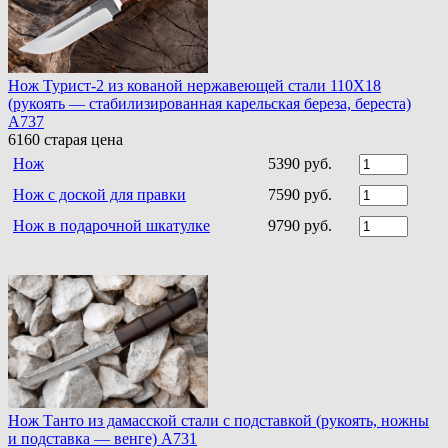
Нож Турист-2 из кованой нержавеющей стали 110Х18
(рукоять — стабилизированная карельская береза, береста)
A737
6160
старая цена
Нож
5390 руб.
Нож с доской для правки
7590 руб.
Нож в подарочной шкатулке
9790 руб.
Нож Танто из дамасской стали c подставкой (рукоять, ножны
и подставка — венге) A731