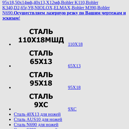
95х18,50х14мф,40х13,Х12мф,Bohler K110,Bohler
K340,D2,65г,У8,NIOLOX,ELMAX,Bohler М390,Bohler
N690.
Осуществляем лазерную резку по Вашим чертежам и
эскизам
!
110Х18
65Х13
95Х18
9ХС
Cталь 40Х13 для ножей
Cталь AUS10 для ножей
Cталь N690 для ножей