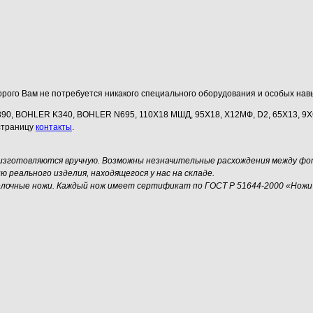
орого Вам не потребуется никакого специального оборудования и особых навы
390, BOHLER K340, BOHLER N695, 110Х18 МШД, 95Х18, Х12МФ, D2, 65Х13, 9ХС,
страницу
контакты
.
 изготовляются вручную. Возможны незначительные расхождения между фо
реального изделия, находящегося у нас на складе.
елочные ножи. Каждый нож имеет сертификат по ГОСТ Р 51644-2000 «Ножи