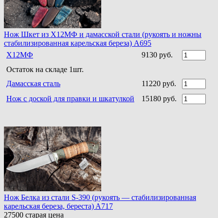
Нож Шкет из Х12МФ и дамасской стали (рукоять и ножны
стабилизированная карельская береза) A695
Х12МФ
9130 руб.
Остаток на складе 1шт.
Дамасская сталь
11220 руб.
Нож с доской для правки и шкатулкой
15180 руб.
Нож Белка из стали S-390 (рукоять — стабилизированная
карельская береза, береста) A717
27500
старая цена