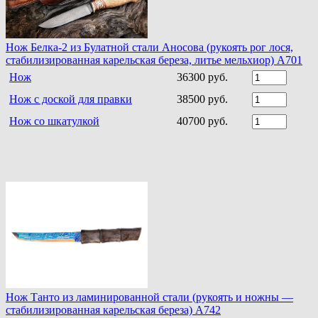
Нож Белка-2 из Булатной стали Аносова (рукоять рог лося,
стабилизированная карельская береза, литье мельхиор) A701
Нож
36300 руб.
Нож с доской для правки
38500 руб.
Нож со шкатулкой
40700 руб.
Нож Танто из ламинированной стали (рукоять и ножны —
стабилизированная карельская береза) A742