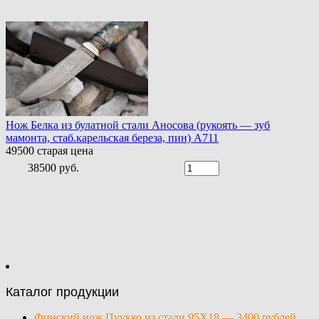
Нож Белка из булатной стали Аносова (рукоять — зуб
мамонта, стаб.карельская береза, пин) A711
49500
старая цена
38500 руб.
Каталог продукции
Финский нож Пуукко из стали 95Х18 — 3400 рублей