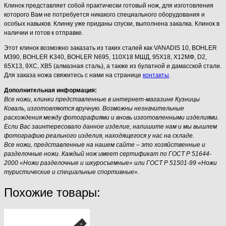
Клинок представляет собой практически готовый нож, для изготовления
которого Вам не потребуется никакого специального оборудования и
особых навыков. Клинку уже приданы спуски, выполнена закалка. Клинок в
наличии и готов к отправке.
Этот клинок возможно заказать из таких сталей как VANADIS 10, BOHLER
M390, BOHLER K340, BOHLER N695, 110Х18 МШД, 95Х18, Х12МФ, D2,
65Х13, 9ХС, ХВ5 (алмазная сталь), а также из булатной и дамасской стали.
Для заказа ножа свяжитесь с нами на странице
контакты
.
Дополнительная информация:
Все ножи, клинки представленные в интернет-магазине Кузницы
Коваль, изготовляются вручную. Возможны незначительные
расхождения между фотографиями и вновь изготовленными изделиями.
Если Вас заинтересовало данное изделие, напишите нам и мы вышлем
фотографию реального изделия, находящегося у нас на складе.
Все ножи, представленные на нашем сайте – это хозяйственные и
разделочные ножи. Каждый нож имеет сертификат по ГОСТ Р 51644-
2000 «Ножи разделочные и шкуросъемные» или ГОСТ Р 51501-99 «Ножи
туристические и специальные спортивные».
Похожие товары: