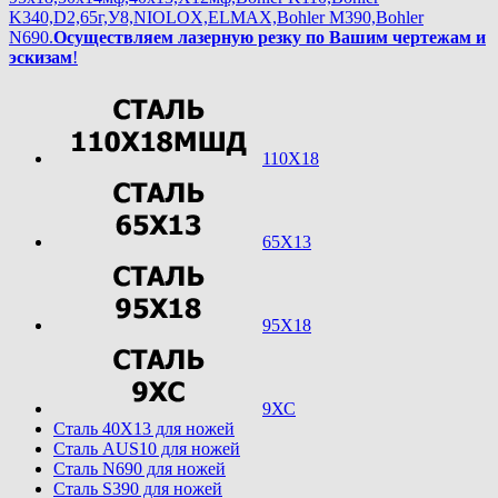
K340,D2,65г,У8,NIOLOX,ELMAX,Bohler М390,Bohler
N690.
Осуществляем лазерную резку по Вашим чертежам и
эскизам
!
110Х18
65Х13
95Х18
9ХС
Cталь 40Х13 для ножей
Cталь AUS10 для ножей
Cталь N690 для ножей
Cталь S390 для ножей