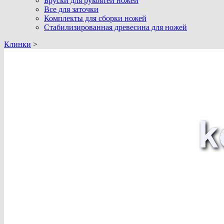
Бруски для рукоятей ножей
Все для заточки
Комплекты для сборки ножей
Стабилизированная древесина для ножей
Клинки
>