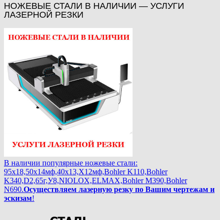
НОЖЕВЫЕ СТАЛИ В НАЛИЧИИ — УСЛУГИ
ЛАЗЕРНОЙ РЕЗКИ
В наличии популярные ножевые стали:
95х18,50х14мф,40х13,Х12мф,Bohler K110,Bohler
K340,D2,65г,У8,NIOLOX,ELMAX,Bohler М390,Bohler
N690.
Осуществляем лазерную резку по Вашим чертежам и
эскизам
!