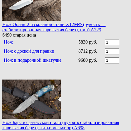
Нож Орлан-2 из кованой стали Х12МФ (рукоять —
стабилизированная карельская береза, пин) A729
6490
старая цена
Нож
5830 руб.
Нож с доской для правки
8712 руб.
Нож в подарочной шкатулке
9680 руб.
Нож Барс из дамасской стали (рукоять стабилизированная
карельская береза, литье мельхиор) A698