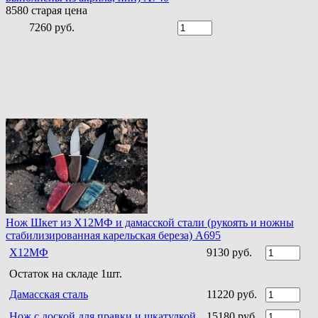
8580
старая цена
7260 руб.
Нож Шкет из Х12МФ и дамасской стали (рукоять и ножны
стабилизированная карельская береза) A695
Х12МФ
9130 руб.
Остаток на складе 1шт.
Дамасская сталь
11220 руб.
Нож с доской для правки и шкатулкой
15180 руб.