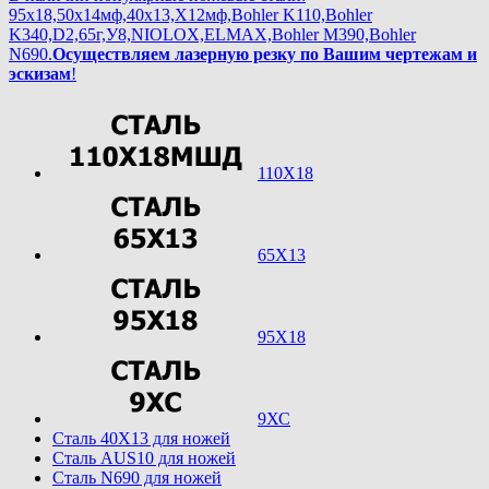
95х18,50х14мф,40х13,Х12мф,Bohler K110,Bohler
K340,D2,65г,У8,NIOLOX,ELMAX,Bohler М390,Bohler
N690.
Осуществляем лазерную резку по Вашим чертежам и
эскизам
!
110Х18
65Х13
95Х18
9ХС
Cталь 40Х13 для ножей
Cталь AUS10 для ножей
Cталь N690 для ножей