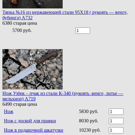
Тяпка №16 из нержавеющей стали 95Х18 ( рукоять — венге,
бубинга) A732
6380
старая цена
5700 руб.
Нож Узбек – пчак из стали К-340 (рукоять -венге, литье —
мельхиор) A719
6490
старая цена
Нож
5830 руб.
Нож с доской для правки
8030 руб.
Нож в подарочной шкатулке
10230 руб.