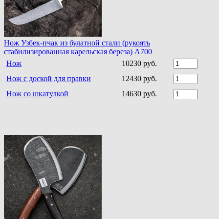
Нож Узбек-пчак из булатной стали (рукоять
стабилизированная карельская береза) A700
Нож
10230 руб.
Нож с доской для правки
12430 руб.
Нож со шкатулкой
14630 руб.