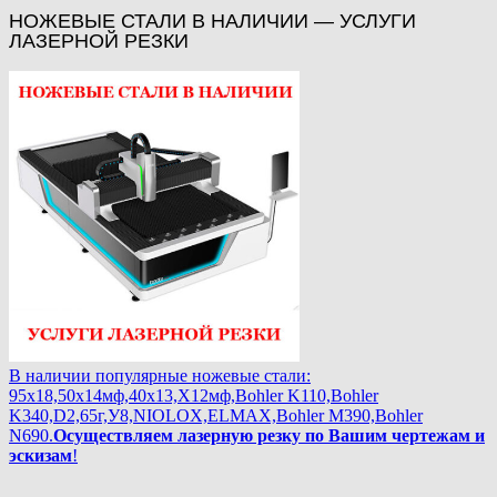
НОЖЕВЫЕ СТАЛИ В НАЛИЧИИ — УСЛУГИ
ЛАЗЕРНОЙ РЕЗКИ
В наличии популярные ножевые стали:
95х18,50х14мф,40х13,Х12мф,Bohler K110,Bohler
K340,D2,65г,У8,NIOLOX,ELMAX,Bohler М390,Bohler
N690.
Осуществляем лазерную резку по Вашим чертежам и
эскизам
!