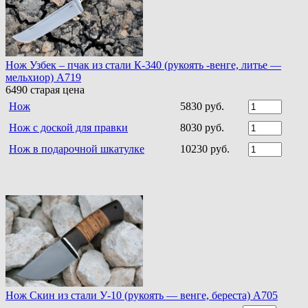
Нож Узбек – пчак из стали К-340 (рукоять -венге, литье —
мельхиор) A719
6490
старая цена
Нож
5830 руб.
Нож с доской для правки
8030 руб.
Нож в подарочной шкатулке
10230 руб.
Нож Скин из стали У-10 (рукоять — венге, береста) А705