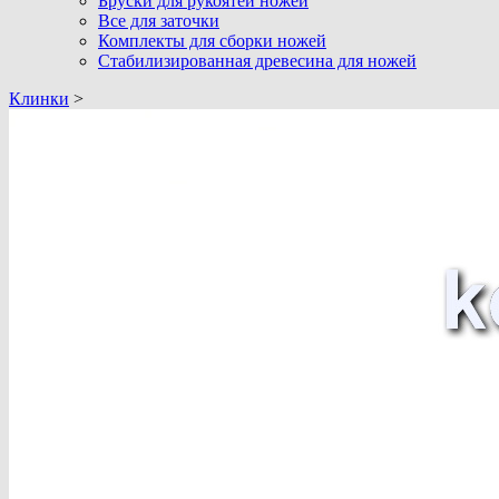
Бруски для рукоятей ножей
Все для заточки
Комплекты для сборки ножей
Стабилизированная древесина для ножей
Клинки
>