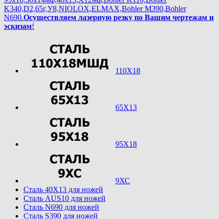
K340,D2,65г,У8,NIOLOX,ELMAX,Bohler М390,Bohler
N690.
Осуществляем лазерную резку по Вашим чертежам и
эскизам
!
110Х18
65Х13
95Х18
9ХС
Cталь 40Х13 для ножей
Cталь AUS10 для ножей
Cталь N690 для ножей
Cталь S390 для ножей