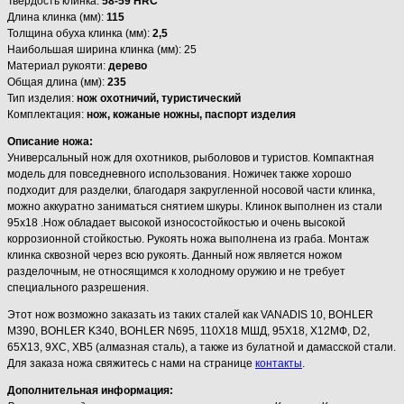
Твердость клинка:
58-59 HRC
Длина клинка (мм):
115
Толщина обуха клинка (мм):
2,5
Наибольшая ширина клинка (мм): 25
Материал рукояти:
дерево
Общая длина (мм):
235
Тип изделия:
нож охотничий, туристический
Комплектация:
нож, кожаные ножны, паспорт изделия
Описание ножа:
Универсальный нож для охотников, рыболовов и туристов. Компактная
модель для повседневного использования. Ножичек также хорошо
подходит для разделки, благодаря закругленной носовой части клинка,
можно аккуратно заниматься снятием шкуры. Клинок выполнен из стали
95х18 .Нож обладает высокой износостойкостью и очень высокой
коррозионной стойкостью. Рукоять ножа выполнена из граба. Монтаж
клинка сквозной через всю рукоять. Данный нож является ножом
разделочным, не относящимся к холодному оружию и не требует
специального разрешения.
Этот нож возможно заказать из таких сталей как VANADIS 10, BOHLER
M390, BOHLER K340, BOHLER N695, 110Х18 МШД, 95Х18, Х12МФ, D2,
65Х13, 9ХС, ХВ5 (алмазная сталь), а также из булатной и дамасской стали.
Для заказа ножа свяжитесь с нами на странице
контакты
.
Дополнительная информация: