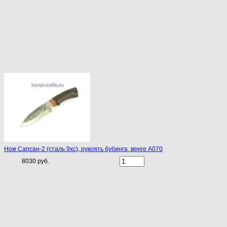
Нож Сапсан-2 (сталь 9хс), рукоять бубинга, венге A070
8030 руб.