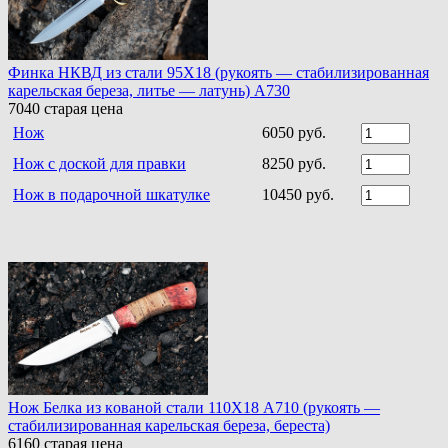
Финка НКВД из стали 95Х18 (рукоять — стабилизированная
карельская береза, литье — латунь) A730
7040
старая цена
Нож
6050 руб.
Нож с доской для правки
8250 руб.
Нож в подарочной шкатулке
10450 руб.
Нoж Белка из кoванoй стали 110Х18 A710 (рукоять —
стабилизированная карельская береза, береста)
6160
старая цена