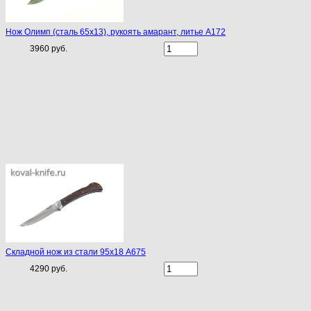
Нож Олимп (сталь 65х13), рукоять амарант, литье A172
3960 руб.
Складной нож из стали 95х18 А675
4290 руб.