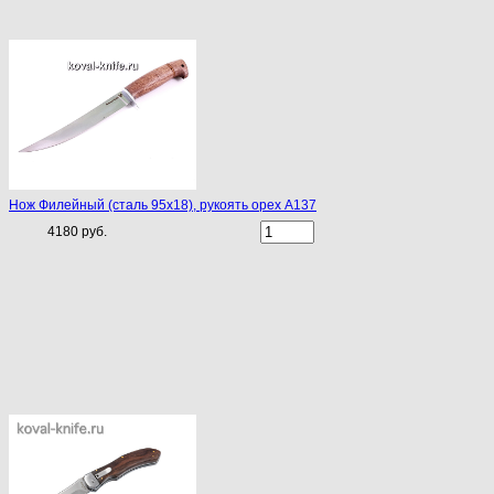
Нож Филейный (сталь 95х18), рукоять орех A137
4180 руб.