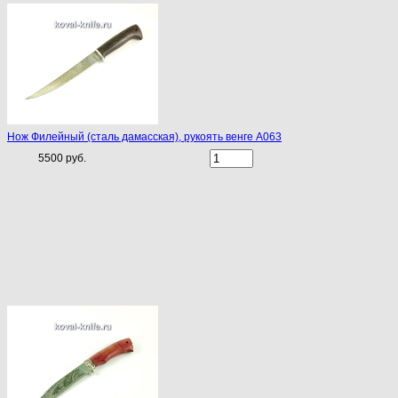
Нож Филейный (сталь дамасская), рукоять венге A063
5500 руб.