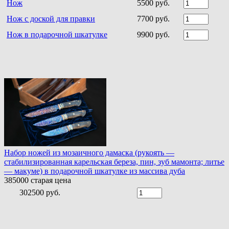
Нож
5500 руб.
Нож с доской для правки
7700 руб.
Нож в подарочной шкатулке
9900 руб.
Набор ножей из мозаичного дамаска (рукоять —
стабилизированная карельская береза, пин, зуб мамонта; литье
— макуме) в подарочной шкатулке из массива дуба
385000
старая цена
302500 руб.