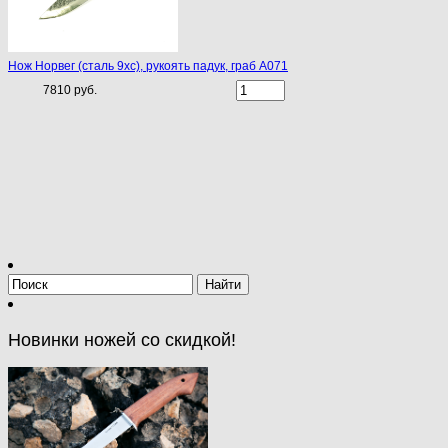
Нож Норвег (сталь 9хс), рукоять падук, граб A071
7810 руб.
Новинки ножей со скидкой!