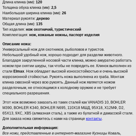
Длина клинка (мм):
120
Толщина обуха клинка (мм):
2,5
Наибольшая ширина клинка (мм):
26
Материал рукояти:
дерево
Общая длина (мм):
135
Тип изделия:
нож охотничий, туристический
Комплектация:
нож, кожаные ножны, паспорт изделия
Описание ножа:
Универсальный нож для охотников, рыболовов и туристов.
Небольшой удобный нож, хорошо подходит для разделки животного.
Благодаря закругленной носовой части клинка, можно аккуратно работать
ножом при снятии шкуры, так чтобы не повредить ее. Клинок выполнен из
стали
Elmax
. Нож обладает высокой износостойкостью и очень высокой
коррозионной стойкостью. Рукоять ножа выполнена из граба. Монтаж
клинка сквозной через всю рукоять. Данный нож является ножом
разделочным, не относящимся к холодному оружию и не требует
специального разрешения.
Этот нож возможно заказать из таких сталей как VANADIS 10, BOHLER
M390, BOHLER K340, BOHLER N695, 110Х18 МШД, 95Х18, Х12МФ, D2,
65Х13, 9ХС, ХВ5 (алмазная сталь), а также из булатной и дамасской стали.
Для заказа ножа свяжитесь с нами на странице
контакты
.
Дополнительная информация:
Все ножи, представленные в интернет-магазине Кузницы Коваль,