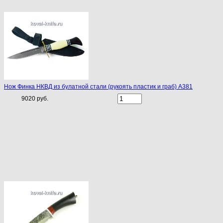
Нож Финка НКВД из булатной стали (рукоять пластик и граб) A381
9020 руб.