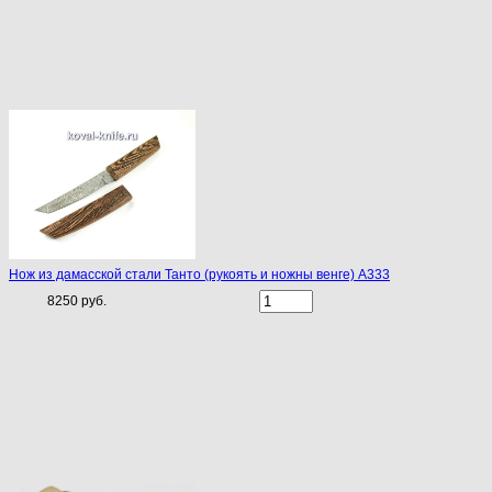
Нож из дамасской стали Танто (рукоять и ножны венге) A333
8250 руб.