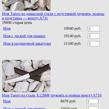
Нож Танто из дамасской стали c подставкой (рукоять, ножны
и подставка — венге) A731
19690
старая цена
Нож
16940 руб.
Нож с доской для правки
19140 руб.
Нож в подарочной шкатулке
21340 руб.
Нож Танто из стали Х12МФ (рукоять и ножны венге) A716
Нож
8470 руб.
Нож с доской для правки
11616 руб.