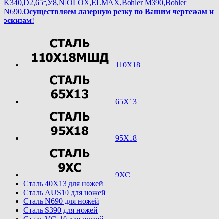
K340,D2,65г,У8,NIOLOX,ELMAX,Bohler М390,Bohler
N690.
Осуществляем лазерную резку по Вашим чертежам и
эскизам
!
110Х18
65Х13
95Х18
9ХС
Cталь 40Х13 для ножей
Cталь AUS10 для ножей
Cталь N690 для ножей
Cталь S390 для ножей
Cталь VG-10 для ножей