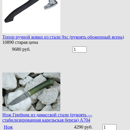
Топор ручной ковки из стали 9хс (рукоять обоженный ясень)
10890
старая цена
9680 руб.
Нож Грибник из дамасской стали (рукоять —
стабилизированная карельская береза) A704
Нож
4290 руб.