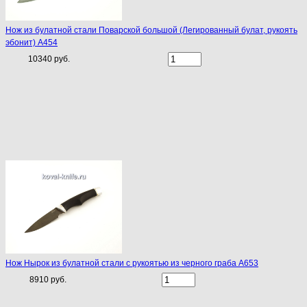
Нож из булатной стали Поварской большой (Легированный булат, рукоять
эбонит) A454
10340 руб.
Нож Нырок из булатной стали с рукоятью из черного граба A653
8910 руб.