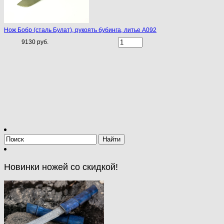
Нож Бобр (сталь Булат), рукоять бубинга, литье A092
9130 руб.
Новинки ножей со скидкой!