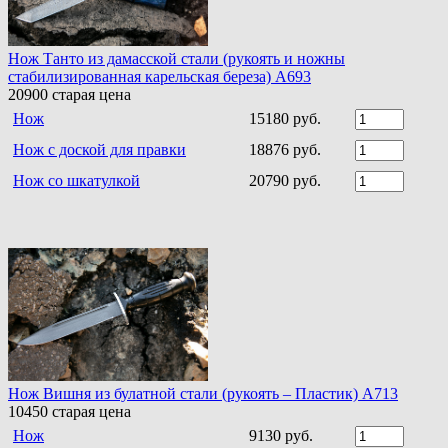
Нож Танто из дамасской стали (рукоять и ножны
стабилизированная карельская береза) A693
20900
старая цена
Нож
15180 руб.
Нож с доской для правки
18876 руб.
Нож со шкатулкой
20790 руб.
Нож Вишня из булатной стали (рукоять – Пластик) A713
10450
старая цена
Нож
9130 руб.