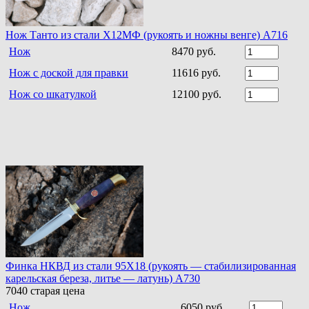
Нож Танто из стали Х12МФ (рукоять и ножны венге) A716
Нож
8470 руб.
Нож с доской для правки
11616 руб.
Нож со шкатулкой
12100 руб.
Финка НКВД из стали 95Х18 (рукоять — стабилизированная
карельская береза, литье — латунь) A730
7040
старая цена
Нож
6050 руб.