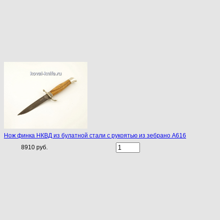
Нож финка НКВД из булатной стали с рукоятью из зебрано A616
8910 руб.