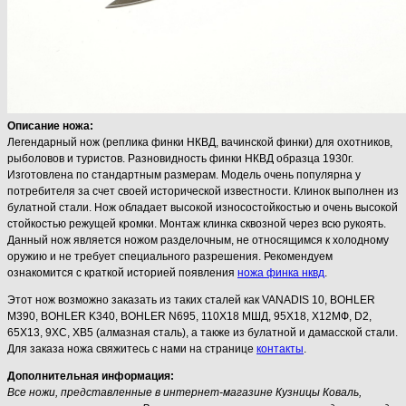
Описание ножа:
Легендарный нож (реплика финки НКВД, вачинской финки) для охотников,
рыболовов и туристов. Разновидность финки НКВД образца 1930г.
Изготовлена по стандартным размерам. Модель очень популярна у
потребителя за счет своей исторической известности. Клинок выполнен из
булатной стали. Нож обладает высокой износостойкостью и очень высокой
стойкостью режущей кромки. Монтаж клинка сквозной через всю рукоять.
Данный нож является ножом разделочным, не относящимся к холодному
оружию и не требует специального разрешения. Рекомендуем
ознакомится с краткой историей появления
ножа финка нквд
.
Этот нож возможно заказать из таких сталей как VANADIS 10, BOHLER
M390, BOHLER K340, BOHLER N695, 110Х18 МШД, 95Х18, Х12МФ, D2,
65Х13, 9ХС, ХВ5 (алмазная сталь), а также из булатной и дамасской стали.
Для заказа ножа свяжитесь с нами на странице
контакты
.
Дополнительная информация:
Все ножи, представленные в интернет-магазине Кузницы Коваль,