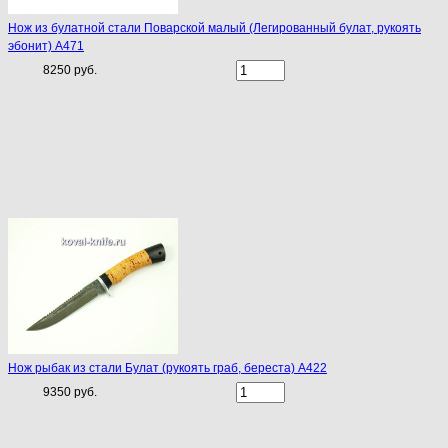
Нож из булатной стали Поварской малый (Легированный булат, рукоять
эбонит) A471
8250 руб.
Нож рыбак из стали Булат (рукоять граб, береста) A422
9350 руб.