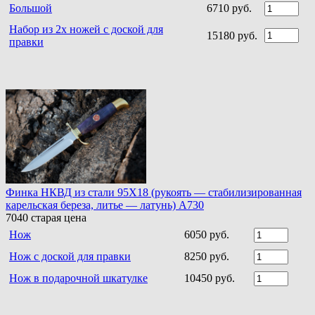
Большой
6710 руб.
Набор из 2х ножей с доской для
15180 руб.
правки
Финка НКВД из стали 95Х18 (рукоять — стабилизированная
карельская береза, литье — латунь) A730
7040
старая цена
Нож
6050 руб.
Нож с доской для правки
8250 руб.
Нож в подарочной шкатулке
10450 руб.