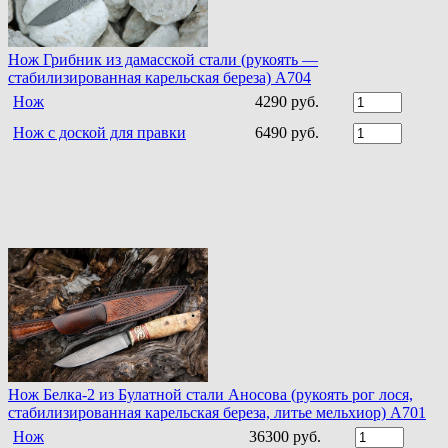
Нож Грибник из дамасской стали (рукоять —
стабилизированная карельская береза) A704
Нож
4290 руб.
Нож с доской для правки
6490 руб.
Нож Белка-2 из Булатной стали Аносова (рукоять рог лося,
стабилизированная карельская береза, литье мельхиор) A701
Нож
36300 руб.