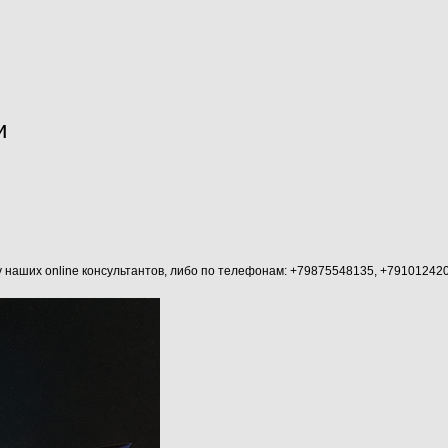
и
аших online консультантов, либо по телефонам: +79875548135, +79101242045 