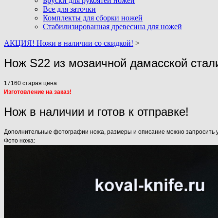
Бруски для рукоятей ножей
Все для заточки
Комплекты для сборки ножей
Стабилизированная древесина для ножей
АКЦИЯ! Ножи в наличии со скидкой!
>
Нож S22 из мозаичной дамасской стал
17160
старая цена
Изготовление на заказ!
Нож в наличии и готов к отправке!
Дополнительные фотографии ножа, размеры и описание можно запросить у н
Фото ножа: