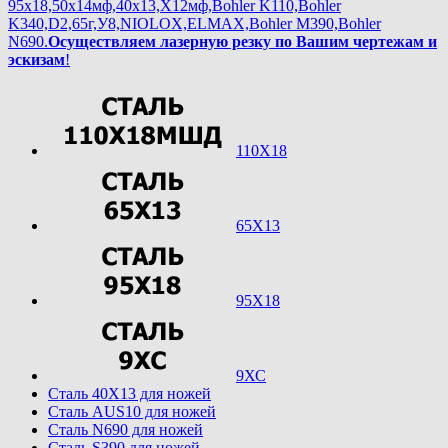
95х18,50х14мф,40х13,Х12мф,Bohler K110,Bohler
K340,D2,65г,У8,NIOLOX,ELMAX,Bohler М390,Bohler
N690.
Осуществляем лазерную резку по Вашим чертежам и
эскизам
!
110Х18
65Х13
95Х18
9ХС
Cталь 40Х13 для ножей
Cталь AUS10 для ножей
Cталь N690 для ножей
Cталь S390 для ножей