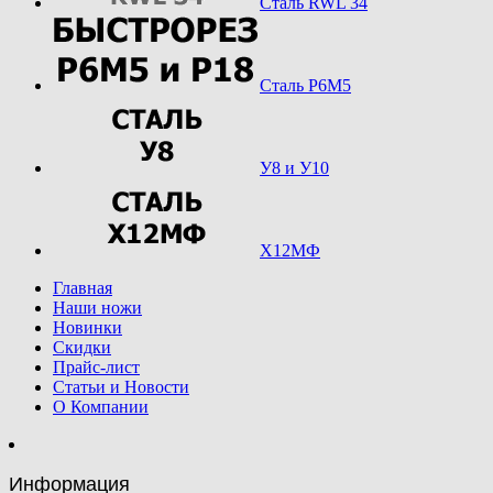
Сталь RWL 34
Сталь Р6М5
У8 и У10
Х12МФ
Главная
Наши ножи
Новинки
Скидки
Прайс-лист
Статьи и Новости
О Компании
Информация