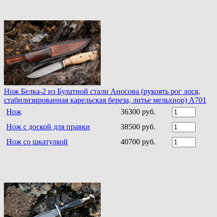
Нож Белка-2 из Булатной стали Аносова (рукоять рог лося,
стабилизированная карельская береза, литье мельхиор) A701
Нож
36300 руб.
Нож с доской для правки
38500 руб.
Нож со шкатулкой
40700 руб.