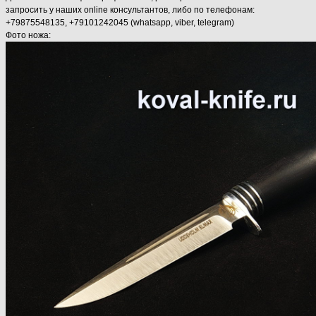
запросить у наших online консультантов, либо по телефонам:
+79875548135, +79101242045 (whatsapp, viber, telegram)
Фото ножа: