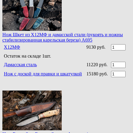
Нож Шкет из Х12МФ и дамасской стали (рукоять и ножны
стабилизированная карельская береза) A695
Х12МФ
9130 руб.
Остаток на складе 1шт.
Дамасская сталь
11220 руб.
Нож с доской для правки и шкатулкой
15180 руб.