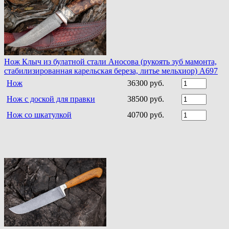
Нож Клыч из булатной стали Аносова (рукоять зуб мамонта,
стабилизированная карельская береза, литье мельхиор) A697
Нож
36300 руб.
Нож с доской для правки
38500 руб.
Нож со шкатулкой
40700 руб.