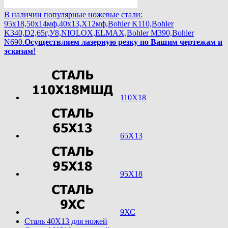
В наличии популярные ножевые стали:
95х18,50х14мф,40х13,Х12мф,Bohler K110,Bohler
K340,D2,65г,У8,NIOLOX,ELMAX,Bohler М390,Bohler
N690.
Осуществляем лазерную резку по Вашим чертежам и
эскизам
!
110Х18
65Х13
95Х18
9ХС
Cталь 40Х13 для ножей