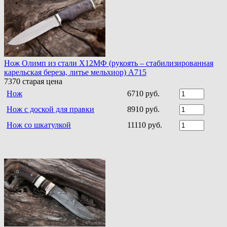
Нож Олимп из стали Х12МФ (рукоять – стабилизированная
карельская береза, литье мельхиор) A715
7370
старая цена
Нож
6710 руб.
Нож с доской для правки
8910 руб.
Нож со шкатулкой
11110 руб.