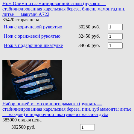
Нож Олимп из ламинированной стали (рукоять —
стабилизированная карельская береза, бивень мамонта,пин,
литье — макуме) A722
35420
старая цена
Нож c коричневой рукоятью
30250 руб.
Нож с оранжевой рукоятью
32450 руб.
Нож в подарочной шкатулке
34650 руб.
Набор ножей из мозаичного дамаска (рукоять —
стабилизированная карельская береза, пин, зуб мамонта; литье
— макуме) в подарочной шкатулке из массива дуба
385000
старая цена
302500 руб.