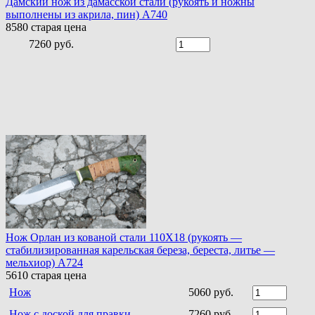
Дамский нож из дамасской стали (рукоять и ножны
выполнены из акрила, пин) A740
8580
старая цена
7260 руб.
Нож Орлан из кованой стали 110Х18 (рукоять —
стабилизированная карельская береза, береста, литье —
мельхиор) A724
5610
старая цена
Нож
5060 руб.
Нож с доской для правки
7260 руб.