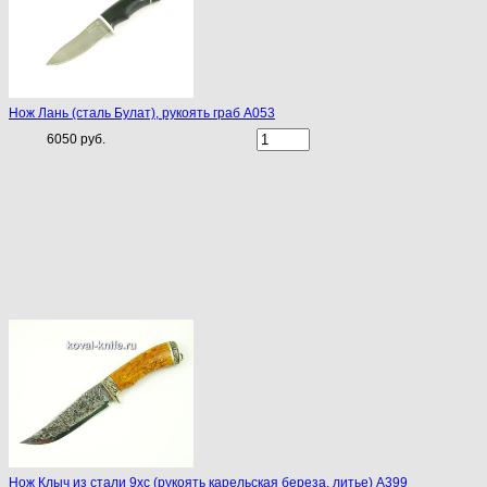
Нож Лань (сталь Булат), рукоять граб A053
6050 руб.
Нож Клыч из стали 9хс (рукоять карельская береза, литье) A399