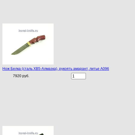
Нож Белка (сталь ХВ5-Алмазка), рукоять амарант, литье A096
7920 руб.