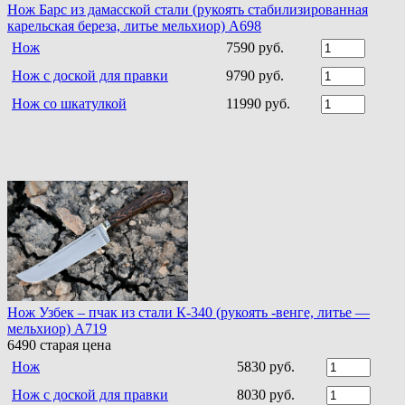
Нож Барс из дамасской стали (рукоять стабилизированная
карельская береза, литье мельхиор) A698
Нож
7590 руб.
Нож с доской для правки
9790 руб.
Нож со шкатулкой
11990 руб.
Нож Узбек – пчак из стали К-340 (рукоять -венге, литье —
мельхиор) A719
6490
старая цена
Нож
5830 руб.
Нож с доской для правки
8030 руб.