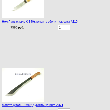
Нож Лань (сталь K-340), рукоять эбонит, карелка A110
7590 руб.
Мачете (сталь 95х18) рукоять бубинга A321