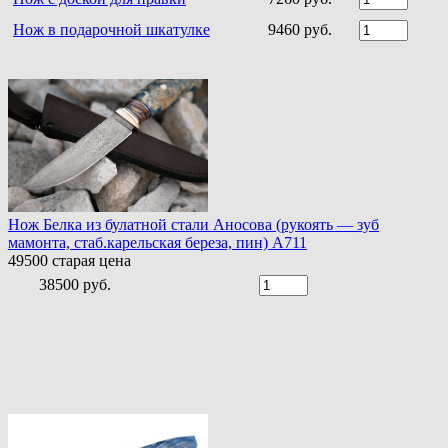
Нож в подарочной шкатулке
9460 руб.
Нож Белка из булатной стали Аносова (рукоять — зуб
мамонта, стаб.карельская береза, пин) A711
49500
старая цена
38500 руб.