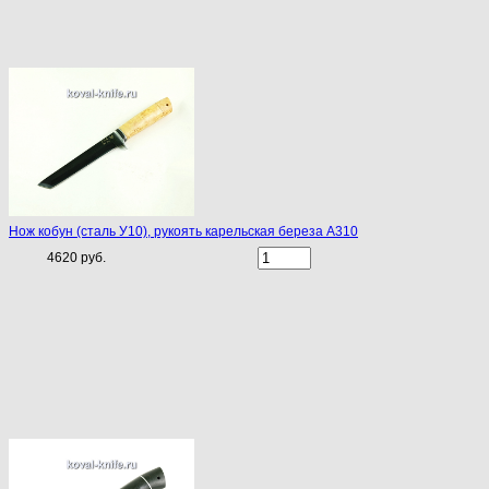
Нож кобун (сталь У10), рукоять карельская береза A310
4620 руб.