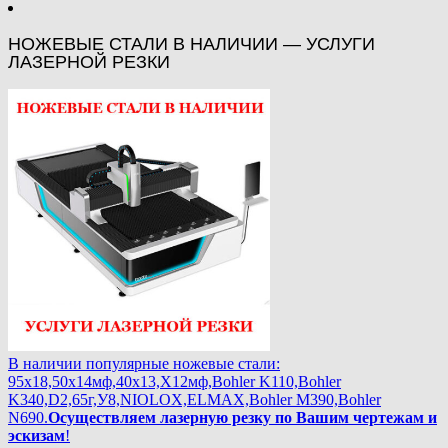
НОЖЕВЫЕ СТАЛИ В НАЛИЧИИ — УСЛУГИ
ЛАЗЕРНОЙ РЕЗКИ
В наличии популярные ножевые стали:
95х18,50х14мф,40х13,Х12мф,Bohler K110,Bohler
K340,D2,65г,У8,NIOLOX,ELMAX,Bohler М390,Bohler
N690.
Осуществляем лазерную резку по Вашим чертежам и
эскизам
!