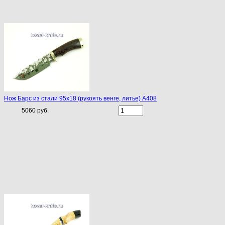
Нож Барс из стали 95х18 (рукоять венге, литье) A408
5060 руб.