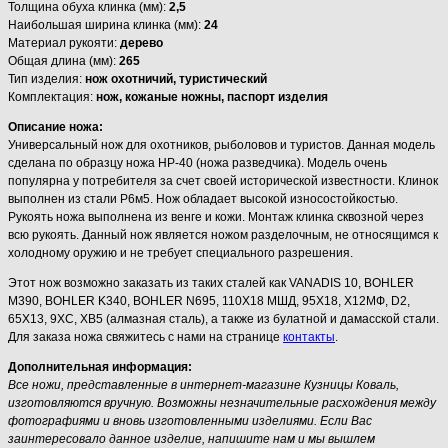
Толщина обуха клинка (мм):
2,5
Наибольшая ширина клинка (мм):
24
Материал рукояти:
дерево
Общая длина (мм):
265
Тип изделия:
нож охотничий, туристический
Комплектация:
нож, кожаные ножны, паспорт изделия
Описание ножа:
Универсальный нож для охотников, рыболовов и туристов. Данная модель
сделана по образцу ножа НР-40 (ножа разведчика). Модель очень
популярна у потребителя за счет своей исторической известности. Клинок
выполнен из стали Р6м5. Нож обладает высокой износостойкостью.
Рукоять ножа выполнена из венге и кожи. Монтаж клинка сквозной через
всю рукоять. Данный нож является ножом разделочным, не относящимся к
холодному оружию и не требует специального разрешения.
Этот нож возможно заказать из таких сталей как VANADIS 10, BOHLER
M390, BOHLER K340, BOHLER N695, 110Х18 МШД, 95Х18, Х12МФ, D2,
65Х13, 9ХС, ХВ5 (алмазная сталь), а также из булатной и дамасской стали.
Для заказа ножа свяжитесь с нами на странице
контакты
.
Дополнительная информация:
Все ножи, представленные в интернет-магазине Кузницы Коваль,
изготовляются вручную. Возможны незначительные расхождения между
фотографиями и вновь изготовленными изделиями. Если Вас
заинтересовало данное изделие, напишите нам и мы вышлем