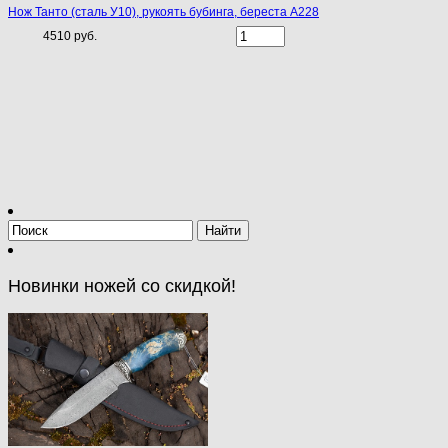
Нож Танто (сталь У10), рукоять бубинга, береста A228
4510 руб.
Новинки ножей со скидкой!