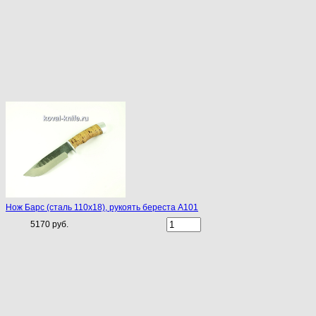
Нож Барс (сталь 110х18), рукоять береста A101
5170 руб.