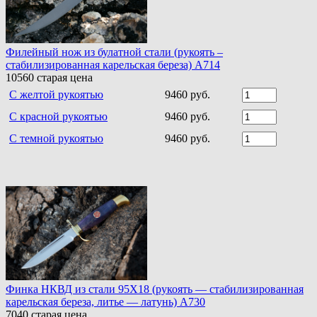
Филейный нож из булатной стали (рукоять –
стабилизированная карельская береза) A714
10560
старая цена
С желтой рукоятью
9460 руб.
С красной рукоятью
9460 руб.
С темной рукоятью
9460 руб.
Финка НКВД из стали 95Х18 (рукоять — стабилизированная
карельская береза, литье — латунь) A730
7040
старая цена