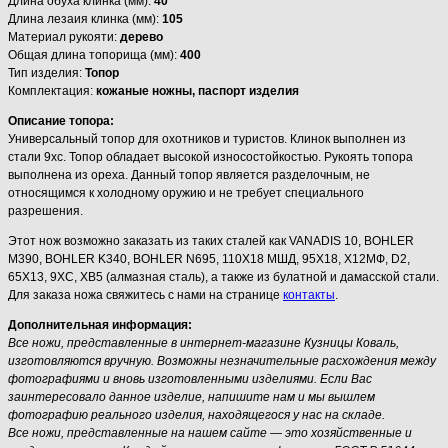
Длина обуха клинка (мм):
40
Длина лезаия клинка (мм):
105
Материал рукояти:
дерево
Общая длина топорища (мм):
400
Тип изделия:
Топор
Комплектация:
кожаные ножны, паспорт изделия
Описание топора:
Универсальный топор для охотников и туристов. Клинок выполнен из
стали 9хс. Топор обладает высокой износостойкостью. Рукоять топора
выполнена из ореха. Данный топор является разделочным, не
относящимся к холодному оружию и не требует специального
разрешения.
Этот нож возможно заказать из таких сталей как VANADIS 10, BOHLER
M390, BOHLER K340, BOHLER N695, 110Х18 МШД, 95Х18, Х12МФ, D2,
65Х13, 9ХС, ХВ5 (алмазная сталь), а также из булатной и дамасской стали.
Для заказа ножа свяжитесь с нами на странице
контакты
.
Дополнительная информация:
Все ножи, представленные в интернет-магазине Кузницы Коваль,
изготовляются вручную. Возможны незначительные расхождения между
фотографиями и вновь изготовленными изделиями. Если Вас
заинтересовало данное изделие, напишите нам и мы вышлем
фотографию реального изделия, находящегося у нас на складе.
Все ножи, представленные на нашем сайте — это хозяйственные и