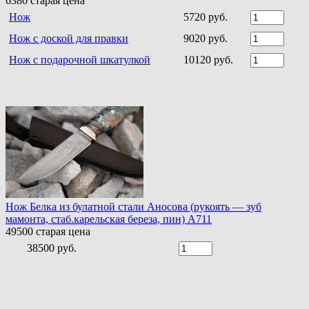
6380
старая цена
Нож
5720 руб.
Нож с доской для правки
9020 руб.
Нож с подарочной шкатулкой
10120 руб.
Нож Белка из булатной стали Аносова (рукоять — зуб
мамонта, стаб.карельская береза, пин) A711
49500
старая цена
38500 руб.