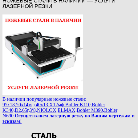
НОЖЕВЫЕ СТАЛИ В НАЛИЧИИ — УСЛУГИ
ЛАЗЕРНОЙ РЕЗКИ
В наличии популярные ножевые стали:
95х18,50х14мф,40х13,Х12мф,Bohler K110,Bohler
K340,D2,65г,У8,NIOLOX,ELMAX,Bohler М390,Bohler
N690.
Осуществляем лазерную резку по Вашим чертежам и
эскизам
!