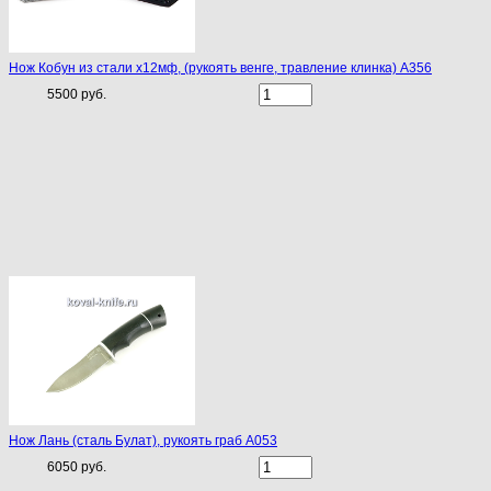
Нож Кобун из стали х12мф, (рукоять венге, травление клинка) A356
5500 руб.
Нож Лань (сталь Булат), рукоять граб A053
6050 руб.