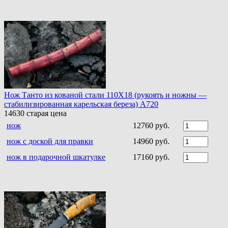
Нож Танто из кованой стали 110Х18 (рукоять и ножны —
стабилизированная карельская береза) A720
14630
старая цена
нож
12760 руб.
нож с доской для правки
14960 руб.
нож в подарочной шкатулке
17160 руб.