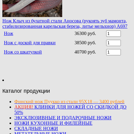
Нож Клыч из булатной стали Аносова (рукоять зуб мамонта,
стабилизированная карельская береза, литье мельхиор) A697
Нож
36300 руб.
Нож с доской для правки
38500 руб.
Нож со шкатулкой
40700 руб.
Каталог продукции
Финский нож Пуукко из стали 95Х18 — 3400 рублей
АКЦИЯ!
КЛИНКИ ДЛЯ НОЖЕЙ СО СКИДКОЙ ДО
50%
ЭКСКЛЮЗИВНЫЕ И ПОДАРОЧНЫЕ НОЖИ
НОЖИ КУХОННЫЕ И ФИЛЕЙНЫЕ
СКЛАДНЫЕ НОЖИ
МЕТАТЕЛЬНЫЕ НОЖИ