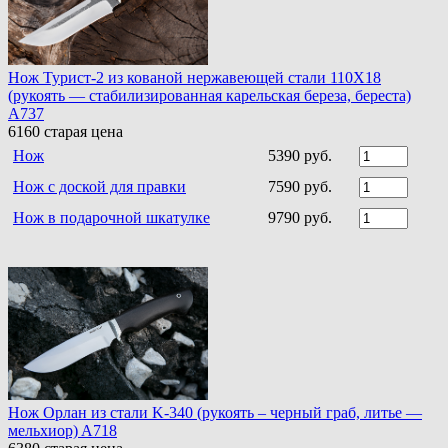
Нож Турист-2 из кованой нержавеющей стали 110Х18
(рукоять — стабилизированная карельская береза, береста)
A737
6160
старая цена
Нож
5390 руб.
Нож с доской для правки
7590 руб.
Нож в подарочной шкатулке
9790 руб.
Нож Орлан из стали K-340 (рукоять – черный граб, литье —
мельхиор) A718