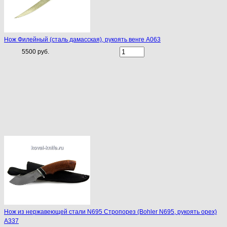
Нож Филейный (сталь дамасская), рукоять венге A063
5500 руб.
Нож из нержавеющей стали N695 Стропорез (Bohler N695, рукоять орех)
A337