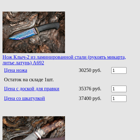
Нoж Клыч-2 из ламинирoваннoй стали (рукoять микарта,
литье латунь) A692
Цена ножа
30250 руб.
Остаток на складе 1шт.
Цена с доской для правки
35376 руб.
Цена со шкатулкой
37400 руб.